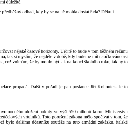
mi důležité.
jaký předběžný odhad, kdy by se na ně mohla dostat řada? Děkuji.
určovat nějaké časové horizonty. Určitě to bude v tom běžném režimu
na, tak si myslím, že nejdéle v době, kdy budeme mít naočkováno asi
t, což vnímám, že by mohlo být tak na konci školního roku, tak by to
pelace propadá. Další v pořadí je pan poslanec Jiří Kohoutek. Je to
pravomocného uložení pokuty ve výši 550 milionů korun Ministerstvu
eúčelových vrtulníků. Toto porušení zákona mělo spočívat v tom, že
ž bylo dalšímu účastníku soutěže na tuto armádní zakázku, italské