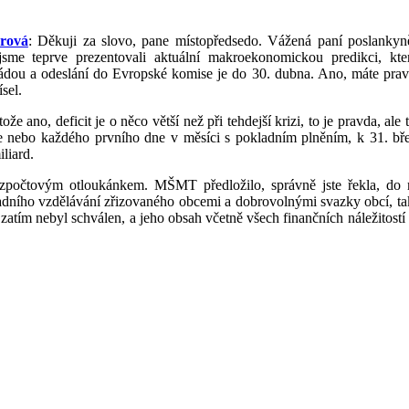
erová
: Děkuji za slovo, pane místopředsedo. Vážená paní poslankyně,
a jsme teprve prezentovali aktuální makroekonomickou predikci, k
ádou a odeslání do Evropské komise je do 30. dubna. Ano, máte pravdu
sel.
ože ano, deficit je o něco větší než při tehdejší krizi, to je pravda, a
nebo každého prvního dne v měsíci s pokladním plněním, k 31. bře
liard.
ozpočtovým otloukánkem. MŠMT předložilo, správně jste řekla, do 
adního vzdělávání zřizovaného obcemi a dobrovolnými svazky obcí, ta
zatím nebyl schválen, a jeho obsah včetně všech finančních náležitostí