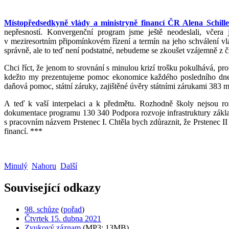
Místopředsedkyně vlády a ministryně financí ČR Alena Schill
nepřesností. Konvergenční program jsme ještě neodeslali, včer
v meziresortním připomínkovém řízení a termín na jeho schválení vl
správně, ale to teď není podstatné, nebudeme se zkoušet vzájemně z čí
Chci říct, že jenom to srovnání s minulou krizí trošku pokulhává, prot
kdežto my prezentujeme pomoc ekonomice každého posledního dne 
daňová pomoc, státní záruky, zajištěné úvěry státními zárukami 383 mi
A teď k vaší interpelaci a k předmětu. Rozhodně školy nejsou r
dokumentace programu 130 340 Podpora rozvoje infrastruktury zákl
s pracovním názvem Prstenec I. Chtěla bych zdůraznit, že Prstenec II 
financí. ***
Minulý
Nahoru
Další
Související odkazy
98. schůze
(
pořad
)
Čtvrtek 15. dubna 2021
Zvukový záznam
(MP3; 13MB)