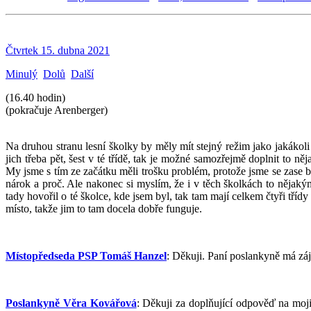
Čtvrtek 15. dubna 2021
Minulý
Dolů
Další
(16.40 hodin)
(pokračuje Arenberger)
Na druhou stranu lesní školky by měly mít stejný režim jako jakákol
jich třeba pět, šest v té třídě, tak je možné samozřejmě doplnit to 
My jsme s tím ze začátku měli trošku problém, protože jsme se zase 
nárok a proč. Ale nakonec si myslím, že i v těch školkách to nějaký
tady hovořil o té školce, kde jsem byl, tak tam mají celkem čtyři tříd
místo, takže jim to tam docela dobře funguje.
Místopředseda PSP Tomáš Hanzel
: Děkuji. Paní poslankyně má zá
Poslankyně Věra Kovářová
: Děkuji za doplňující odpověď na moji 