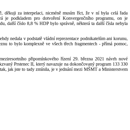
 děkuji za interpelaci, nicméně musím říct, že v ní byla celá řada
terá je podkladem pro dotvoření Konvergenčního programu, on je
, další číslo 8,8 % HDP bylo správně, některá ta další čísla nebyla
le tehdy nedala v podstatě vládní reprezentace podnikatelům ani korunu,
znu to bylo komplexně ve všech třech fragmentech - přímá pomoc,
meziresortního připomínkového řízení 29. března 2021 návrh nové
kzvaný Prstenec II, který navazuje na dokončovaný program 133 330
 tak, jak jste to tady zmínila, je v jednání mezi MŠMT a Ministerstvem