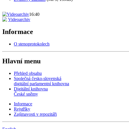
16:40
Videoarchiv
Informace
O stenoprotokolech
Hlavní menu
Přehled obsahu
Společná česko-slovenská
digitální parlamentní knihovna
Digitální knihovna
České sněmy
Informace
Rejstříky
Zajímavosti v repozitáři