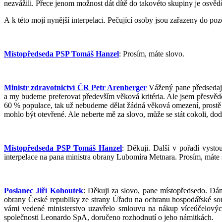
nezvážili. Přece jenom možnost dát dítě do takovéto skupiny je osvědč
A k této mojí nynější interpelaci. Pečující osoby jsou zařazeny do poz
Místopředseda PSP Tomáš Hanzel
: Prosím, máte slovo.
Ministr zdravotnictví ČR Petr Arenberger
Vážený pane předsedají
a my budeme preferovat především věková kritéria. Ale jsem přesvěd
60 % populace, tak už nebudeme dělat žádná věková omezení, prostě t
mohlo být otevřené. Ale neberte mě za slovo, může se stát cokoli, dod
Místopředseda PSP Tomáš Hanzel
: Děkuji. Další v pořadí vysto
interpelace na pana ministra obrany Lubomíra Metnara. Prosím, máte 
Poslanec Jiří Kohoutek
: Děkuji za slovo, pane místopředsedo. Dá
obrany České republiky ze strany Úřadu na ochranu hospodářské sou
vámi vedené ministerstvo uzavřelo smlouvu na nákup víceúčelových
společnosti Leonardo SpA, doručeno rozhodnutí o jeho námitkách.