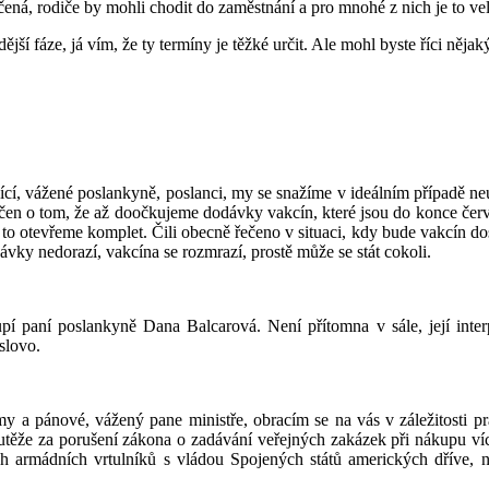
ená, rodiče by mohli chodit do zaměstnání a pro mnohé z nich je to vel
dější fáze, já vím, že ty termíny je těžké určit. Ale mohl byste říci ně
cí, vážené poslankyně, poslanci, my se snažíme v ideálním případě ne
čen o tom, že až doočkujeme dodávky vakcín, které jsou do konce červ
o otevřeme komplet. Čili obecně řečeno v situaci, kdy bude vakcín dos
ávky nedorazí, vakcína se rozmrazí, prostě může se stát cokoli.
upí paní poslankyně Dana Balcarová. Není přítomna v sále, její inter
slovo.
my a pánové, vážený pane ministře, obracím se na vás v záležitosti 
těže za porušení zákona o zadávání veřejných zakázek při nákupu víc
 armádních vrtulníků s vládou Spojených států amerických dříve, ne