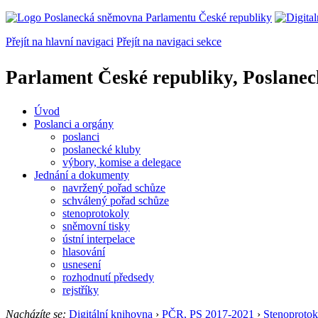
Přejít na hlavní navigaci
Přejít na navigaci sekce
Parlament České republiky, Poslane
Úvod
Poslanci a orgány
poslanci
poslanecké kluby
výbory, komise a delegace
Jednání a dokumenty
navržený pořad schůze
schválený pořad schůze
stenoprotokoly
sněmovní tisky
ústní interpelace
hlasování
usnesení
rozhodnutí předsedy
rejstříky
Nacházíte se:
Digitální knihovna
›
PČR, PS 2017-2021
›
Stenoprotok