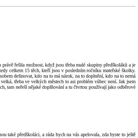
 právě řešila možnost, když jsou třeba malé skupiny předškoláků a je
 tedy celkem 15 těch, kteří jsou v posledním ročníku mateřské školky.
ůsobem definovat, kdo na to má nárok, na to doplnění, kdo na to nemá
 velká, třeba ve velkých městech to asi problém vůbec není. Jak jsem
dách, tam neřeší nějaké doplňování a tu čtvrtou používají jako odběrové
sou také předškoláci, a ráda bych na vás apelovala, zda byste to ještě