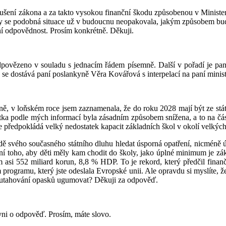
orušení zákona a za takto vysokou finanční škodu způsobenou v Minister
 aby se podobná situace už v budoucnu neopakovala, jakým způsobem b
stní odpovědnost. Prosím konkrétně. Děkuji.
odpovězeno v souladu s jednacím řádem písemně. Další v pořadí je pan
u se dostává paní poslankyně Věra Kovářová s interpelací na paní minis
yně, v loňském roce jsem zaznamenala, že do roku 2028 mají být ze st
stka podle mých informací byla zásadním způsobem snížena, a to na částk
e předpokládá velký nedostatek kapacit základních škol v okolí velkýc
adě svého současného státního dluhu hledat úsporná opatření, nicméně
štění toho, aby děti měly kam chodit do školy, jako úplné minimum je 
asi 552 miliard korun, 8,8 % HDP. To je rekord, který předčil finančn
 programu, který jste odeslala Evropské unii. Ale opravdu si myslíte, 
u utahování opasků ugumovat? Děkuji za odpověď.
yni o odpověď. Prosím, máte slovo.