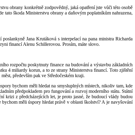
stvu obrany konkrétně zodpovědný, jaká opatření jste vůči této osobě
ude tato škoda Ministerstvu obrany a daňovým poplatníkům nahrazena,
í poslankyně Jana Krutáková s interpelací na pana ministra Richarda
tryni financí Alenu Schillerovou. Prosím, máte slovo.
átního rozpočtu poskytnuty finance na budování a výstavbu základních
u 4 miliardy korun, a to ze strany Ministerstva financí. Toto zjištění
h měst, především pak ve Středočeském kraji.
 úspory bychom měli hledat na smysluplných místech, nikoliv tam, kde
základním předpokladem pro fungování a rozvoj moderního státu. Státní
í krizi z předcházejících let, je proto jasné, že budoucí vlády budou
že bychom měli úspory hledat právě v oblasti školství? A je navyšování