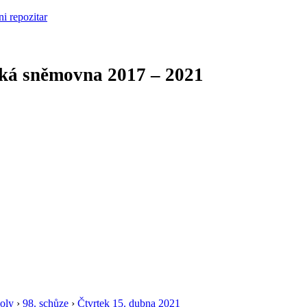
cká sněmovna
2017 – 2021
oly
›
98. schůze
›
Čtvrtek 15. dubna 2021