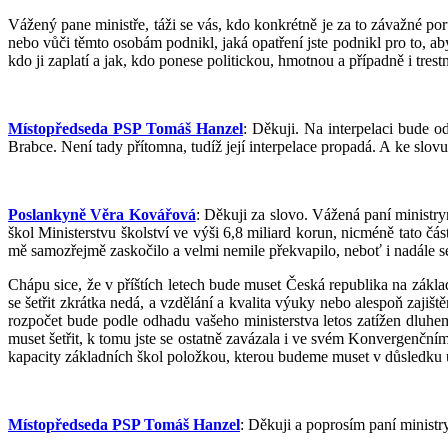
Vážený pane ministře, táži se vás, kdo konkrétně je za to závažné p
nebo vůči těmto osobám podnikl, jaká opatření jste podnikl pro to,
kdo ji zaplatí a jak, kdo ponese politickou, hmotnou a případně i tre
Místopředseda PSP Tomáš Hanzel
: Děkuji. Na interpelaci bude 
Brabce. Není tady přítomna, tudíž její interpelace propadá. A ke slov
Poslankyně Věra Kovářová
: Děkuji za slovo. Vážená paní ministr
škol Ministerstvu školství ve výši 6,8 miliard korun, nicméně tato čá
mě samozřejmě zaskočilo a velmi nemile překvapilo, neboť i nadále s
Chápu sice, že v příštích letech bude muset Česká republika na zákl
se šetřit zkrátka nedá, a vzdělání a kvalita výuky nebo alespoň zaji
rozpočet bude podle odhadu vašeho ministerstva letos zatížen dluhem 
muset šetřit, k tomu jste se ostatně zavázala i ve svém Konvergenčním
kapacity základních škol položkou, kterou budeme muset v důsledk
Místopředseda PSP Tomáš Hanzel
: Děkuji a poprosím paní ministr