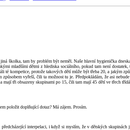
i jiná školka, tam by problém být neměl. Naše hlavní hygienička dneska
nějakými mladšími dětmi z hlediska sociálního, pokud tam není dostatek,
báli té kompetice, protože takových dětí může být třeba 20, a jakým zp
m způsobem vyřeší, čili ta možnost tu je. Předpokládám, že asi nebude
y a mají tři obsazeny skupinami po 15, čili tam mají 45 dětí ve třech tří
jem položit doplňující dotaz? Má zájem. Prosím.
předcházející interpelaci, i když si myslím, že v dětských skupinách j