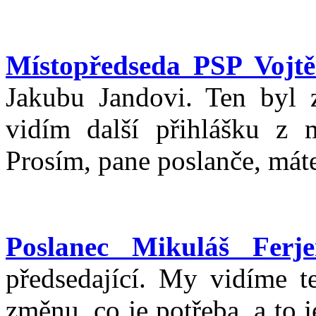
Místopředseda PSP Vojtě
Jakubu Jandovi. Ten byl z
vidím další přihlášku z m
Prosím, pane poslanče, máte
Poslanec Mikuláš Ferje
předsedající. My vidíme te
změnu, co je potřeba, a to 