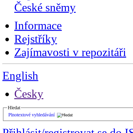
České sněmy
Informace
Rejstříky
Zajímavosti v repozitáři
English
Česky
Hledat
Plnotextové vyhledávání
Přihlásit/registrovat se do I