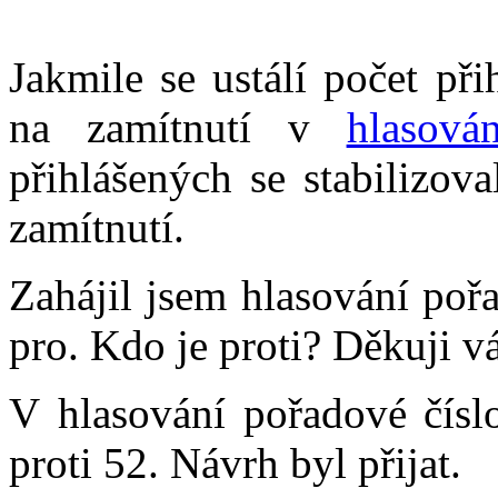
Jakmile se ustálí počet př
na zamítnutí v
hlasová
přihlášených se stabilizov
zamítnutí.
Zahájil jsem hlasování poř
pro. Kdo je proti? Děkuji v
V hlasování pořadové čísl
proti 52. Návrh byl přijat.