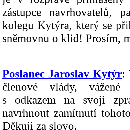
zástupce navrhovatelů, 
kolegu Kytýra, který se př
sněmovnu o klid! Prosím, m
Poslanec Jaroslav Kytýr
:
členové vlády, vážené 
s odkazem na svoji zpra
navrhnout zamítnutí tohot
Děkuji za slovo.