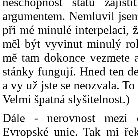
neschopnost státu zajis
argumentem. Nemluvil jsem 
při mé minulé interpelaci, 
měl být vyvinut minulý rok 
mě tam dokonce vezmete a 
stánky fungují. Hned ten d
a vy už jste se neozvala. To 
Velmi špatná slyšitelnost.)
Dále - nerovnost mezi
Evropské unie. Tak mi řekn