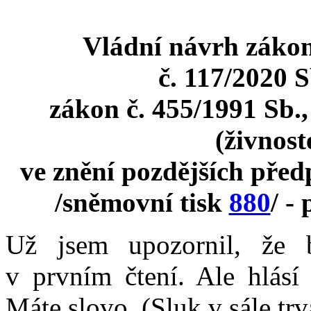
Vládní návrh zákon
č. 117/2020 S
zákon č. 455/1991 Sb.
(živnost
ve znění pozdějších předp
/sněmovní tisk
880
/ -
Už jsem upozornil, že 
v prvním čtení. Ale hlásí 
Máte slovo. (Sluk v sále trv