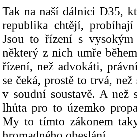
Tak na naší dálnici D35, k
republika chtějí, probíhaj
Jsou to řízení s vysokým 
některý z nich umře během 
řízení, než advokáti, právn
se čeká, prostě to trvá, než 
v soudní soustavě. A než s
lhůta pro to územko prop
My to tímto zákonem taky 
hromadného obeslání.