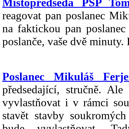
Místopředseda PSP To
reagovat pan poslanec Miku
na faktickou pan poslanec
poslanče, vaše dvě minuty. 
Poslanec Mikuláš Ferje
předsedající, stručně. Al
vyvlastňovat i v rámci so
stavět stavby soukromých 
bude vyvlastňovat. Ta