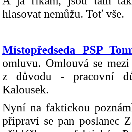
A já říkám, jsou tam tak
hlasovat nemůžu. Toť vše.
Místopředseda PSP To
omluvu. Omlouvá se mezi 
z důvodu - pracovní dů
Kalousek.
Nyní na faktickou poznám
připraví se pan poslanec 