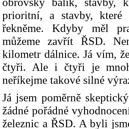
obrovský balík, stavby, k
prioritní, a stavby, které
řekněme. Kdyby měl pra
můžeme zavřít ŘSD. Nen
kilometr dálnice. Já vím, 
čtyři. Ale i čtyři je mn
neříkejme takové silné výraz
Já jsem poměrně skeptický
žádné pořádné vyhodnocení
železnic a ŘSD. A byli jsme