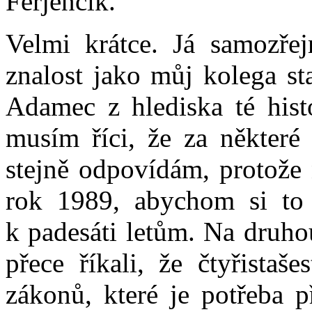
Ferjenčík.
Velmi krátce. Já samozře
znalost jako můj kolega st
Adamec z hlediska té hist
musím říci, že za některé 
stejně odpovídám, protože 
rok 1989, abychom si to 
k padesáti letům. Na druho
přece říkali, že čtyřistaš
zákonů, které je potřeba p