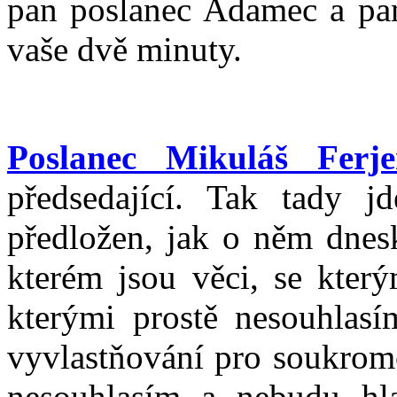
pan poslanec Adamec a pan
vaše dvě minuty.
Poslanec Mikuláš Ferje
předsedající. Tak tady j
předložen, jak o něm dnesk
kterém jsou věci, se který
kterými prostě nesouhlasí
vyvlastňování pro soukromo
nesouhlasím a nebudu hla