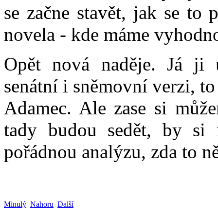
se začne stavět, jak se to
novela - kde máme vyhodn
Opět nová naděje. Já ji
senátní i sněmovní verzi, t
Adamec. Ale zase si můžeme
tady budou sedět, by si 
pořádnou analýzu, zda to n
Minulý
Nahoru
Další