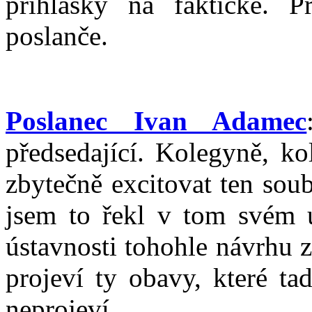
přihlášky na faktické. 
poslanče.
Poslanec Ivan Adamec
předsedající. Kolegyně, ko
zbytečně excitovat ten soub
jsem to řekl v tom svém ú
ústavnosti tohohle návrhu 
projeví ty obavy, které ta
neprojeví.