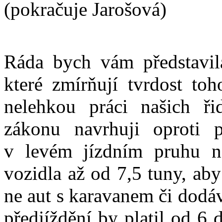
(pokračuje Jarošová)
Ráda bych vám představil
které zmírňují tvrdost to
nelehkou práci našich ř
zákonu navrhuji oproti 
v levém jízdním pruhu n
vozidla až od 7,5 tuny, ab
ne aut s karavanem či dodá
předjíždění by platil od 6 