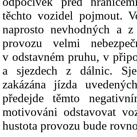
odpočívek před hranicem
těchto vozidel pojmout. V
naprosto nevhodných a z h
provozu velmi nebezpeč
v odstavném pruhu, v připo
a sjezdech z dálnic. Sj
zakázána jízda uvedených
předejde těmto negativn
motivováni odstavovat voz
hustota provozu bude rovno