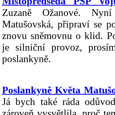
Místopředseda PSP Vojt
Zuzaně Ožanové. Nyní
Matušovská, připraví se 
znovu sněmovnu o klid. Po
je silniční provoz, prosí
poslankyně.
Poslankyně Květa Matuš
Já bych také ráda odůvod
zároveň vysvětlila, proč t