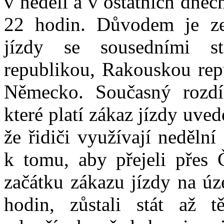
v neděli a v ostatních dne
22 hodin. Důvodem je ze
jízdy se sousedními s
republikou, Rakouskou rep
Německo. Současný rozdí
které platí zákaz jízdy uve
že řidiči využívají neděln
k tomu, aby přejeli přes
začátku zákazu jízdy na úz
hodin, zůstali stát až t