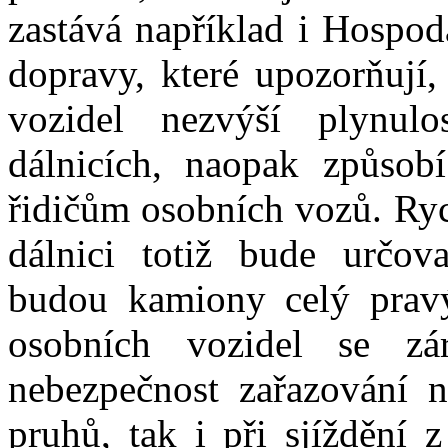
zastává například i Hospo
dopravy, které upozorňují,
vozidel nezvýší plynul
dálnicích, naopak způsob
řidičům osobních vozů. Ryc
dálnici totiž bude určov
budou kamiony celý pravý
osobních vozidel se zá
nebezpečnost zařazování n
pruhů, tak i při sjíždění 