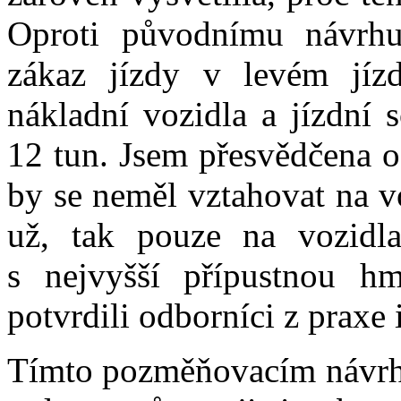
Oproti původnímu návrhu
zákaz jízdy v levém jí
nákladní vozidla a jízdní 
12 tun. Jsem přesvědčena o
by se neměl vztahovat na v
už, tak pouze na vozidl
s nejvyšší přípustnou h
potvrdili odborníci z praxe 
Tímto pozměňovacím návrhe