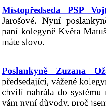
Místopředseda PSP Vojt
Jarošové. Nyní poslankyn
paní kolegyně Květa Matuš
máte slovo.
Poslankyně Zuzana Ož
předsedající, vážené kolegy
chvílí nahrála do systému
vám nyní důvody, proč jsem 