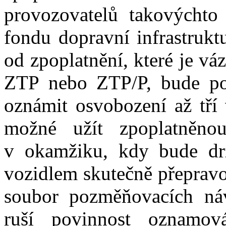
provozovatelů takovýchto
fondu dopravní infrastrukt
od zpoplatnění, které je vá
ZTP nebo ZTP/P, bude po
oznámit osvobození až tří 
možné užít zpoplatněno
v okamžiku, kdy bude dr
vozidlem skutečně přepravo
soubor pozměňovacích ná
ruší povinnost oznamov