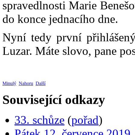
spravedlnosti Marie Benešo
do konce jednacího dne.
Nyní tedy první přihlášen
Luzar. Máte slovo, pane po
Minulý
Nahoru
Další
Související odkazy
33. schůze
(
pořad
)
Pátek 12. července 2019