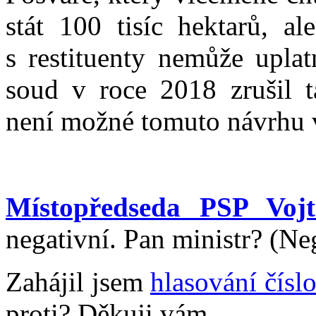
stát 100 tisíc hektarů, al
s restituenty nemůže uplat
soud v roce 2018 zrušil ta
není možné tomuto návrhu 
Místopředseda PSP Vojt
negativní. Pan ministr? (Neg
Zahájil jsem
hlasování čísl
proti? Děkuji vám.