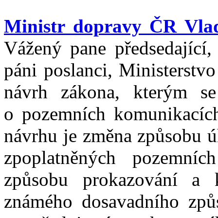
Ministr dopravy ČR Vla
Vážený pane předsedající,
páni poslanci, Ministerstv
návrh zákona, kterým s
o pozemních komunikacích
návrhu je změna způsobu úh
zpoplatněných pozemníc
způsobu prokazování a k
známého dosavadního způ