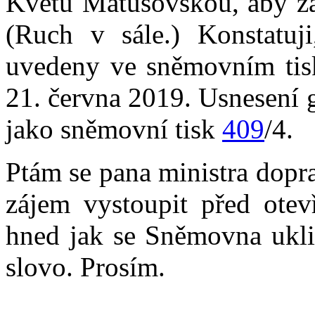
Květu Matušovskou, aby zau
(Ruch v sále.) Konstatuj
uvedeny ve sněmovním ti
21. června 2019. Usnesení 
jako sněmovní tisk
409
/4.
Ptám se pana ministra dopr
zájem vystoupit před otev
hned jak se Sněmovna ukli
slovo. Prosím.