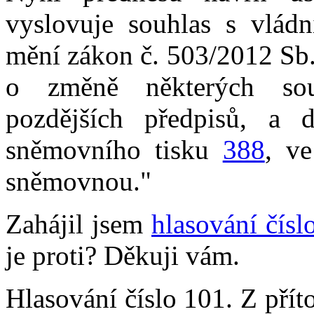
vyslovuje souhlas s vlád
mění zákon č. 503/2012 Sb
o změně některých sou
pozdějších předpisů, a d
sněmovního tisku
388
, v
sněmovnou."
Zahájil jsem
hlasování čísl
je proti? Děkuji vám.
Hlasování číslo 101. Z pří