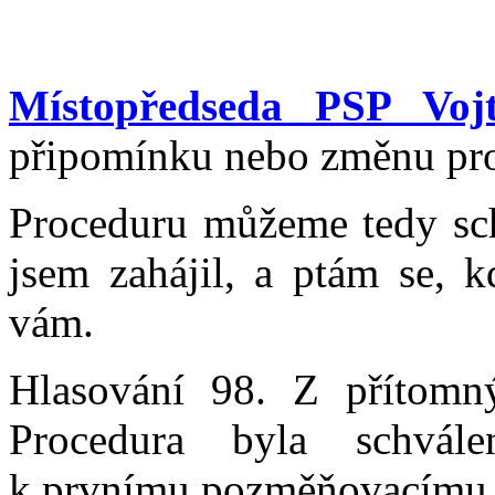
Místopředseda PSP Vojt
připomínku nebo změnu pro
Proceduru můžeme tedy sc
jsem zahájil, a ptám se, k
vám.
Hlasování 98. Z přítomn
Procedura byla schvál
k prvnímu pozměňovacímu 