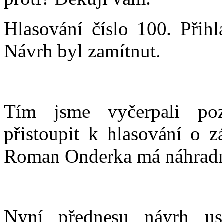
Hlasování číslo 100. Přihl
Návrh byl zamítnut.
Tím jsme vyčerpali p
přistoupit k hlasování o 
Roman Onderka má náhradní
Nyní přednesu návrh us