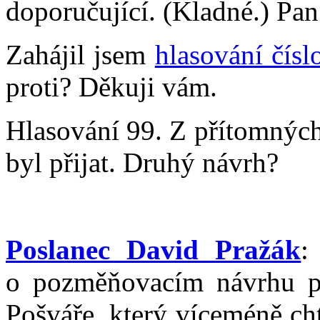
doporučující. (Kladné.) Pan
Zahájil jsem
hlasování čísl
proti? Děkuji vám.
Hlasování 99. Z přítomných
byl přijat. Druhý návrh?
Poslanec David Pražák
:
o pozměňovacím návrhu p
Pošváře, který víceméně ch