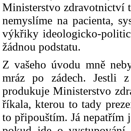
Ministerstvo zdravotnictví 
nemyslíme na pacienta, sys
výkřiky ideologicko-politi
žádnou podstatu.
Z vašeho úvodu mně nebyl
mráz po zádech. Jestli z
produkuje Ministerstvo zdra
říkala, kterou to tady preze
to připouštím. Já nepatřím
pokud jde o vystupování, 