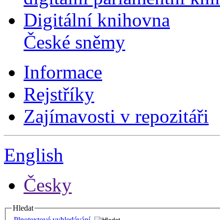
Digitální knihovna
České sněmy
Informace
Rejstříky
Zajímavosti v repozitáři
English
Česky
Hledat
Plnotextové vyhledávání