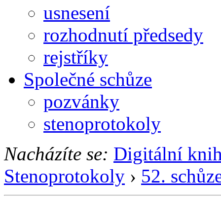
usnesení
rozhodnutí předsedy
rejstříky
Společné schůze
pozvánky
stenoprotokoly
Nacházíte se:
Digitální kni
Stenoprotokoly
›
52. schůz