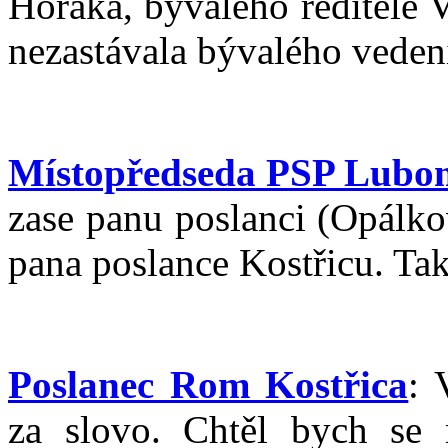
Horáka, bývalého ředitele 
nezastávala bývalého veden
Místopředseda PSP Lubom
zase panu poslanci (Opálko
pana poslance Kostřicu. Ta
Poslanec Rom Kostřica
: 
za slovo. Chtěl bych se 