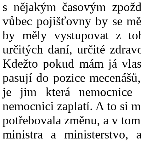
s nějakým časovým zpož
vůbec pojišťovny by se mě
by měly vystupovat z toh
určitých daní, určité zdrav
Kdežto pokud mám já vlast
pasují do pozice mecenášů,
je jim která nemocnice 
nemocnici zaplatí. A to si m
potřebovala změnu, a v tom
ministra a ministerstvo,