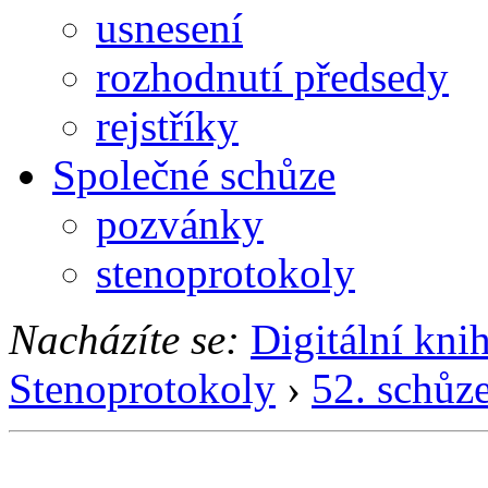
usnesení
rozhodnutí předsedy
rejstříky
Společné schůze
pozvánky
stenoprotokoly
Nacházíte se:
Digitální kni
Stenoprotokoly
›
52. schůz