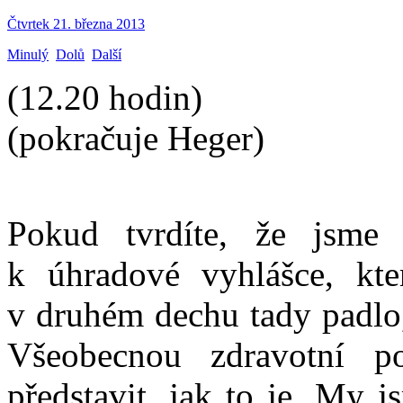
Čtvrtek 21. března 2013
Minulý
Dolů
Další
(12.20 hodin)
(pokračuje Heger)
Pokud tvrdíte, že jsme
k úhradové vyhlášce, kter
v druhém dechu tady padlo,
Všeobecnou zdravotní p
představit, jak to je. My j