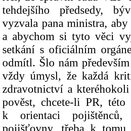
tehdejšího předsedy, bý
vyzvala pana ministra, aby 
a abychom si tyto věci vyj
setkání s oficiálním orgán
odmítl. Šlo nám především 
vždy úmysl, že každá krit
zdravotnictví a kteréhokol
pověst, chcete-li PR, tét
k orientaci pojištěnců,
pojišťovny, třeba k tomu,