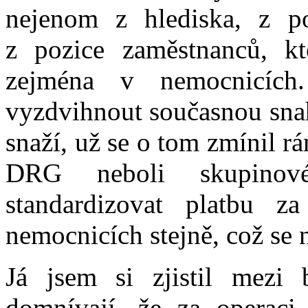
nejenom z hlediska, z po
z pozice zaměstnanců, kte
zejména v nemocnicích
vyzdvihnout současnou snah
snaží, už se o tom zmínil 
DRG neboli skupinov
standardizovat platbu z
nemocnicích stejně, což se 
Já jsem si zjistil mezi 
domnívají, že za operaci 