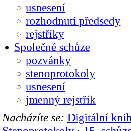
usnesení
rozhodnutí předsedy
rejstříky
Společné schůze
pozvánky
stenoprotokoly
usnesení
jmenný rejstřík
Nacházíte se:
Digitální kni
Stenoprotokoly
›
15. schůz