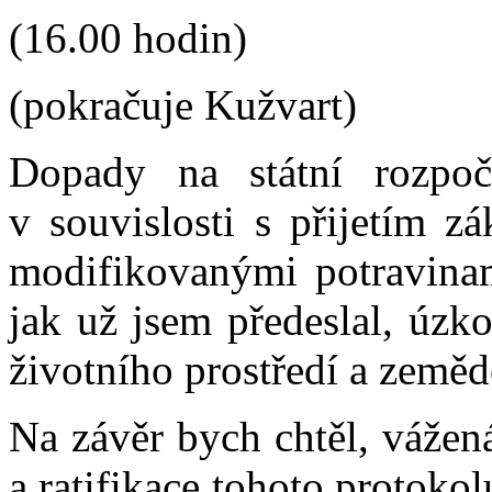
(16.00 hodin)
(pokračuje Kužvart)
Dopady na státní rozpo
v souvislosti s přijetím z
modifikovanými potravinam
jak už jsem předeslal, úzk
životního prostředí a zemědě
Na závěr bych chtěl, vážen
a ratifikace tohoto protoko