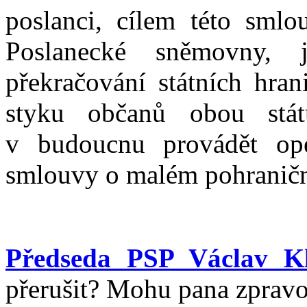
poslanci, cílem této smlo
Poslanecké sněmovny,
překračování státních hra
styku občanů obou st
v budoucnu provádět ope
smlouvy o malém pohraničn
Předseda PSP Václav Kl
přerušit? Mohu pana zpravo