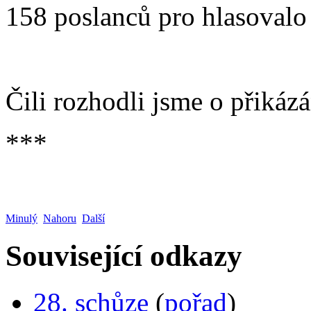
158 poslanců pro hlasovalo 1
Čili rozhodli jsme o přikázá
***
Minulý
Nahoru
Další
Související odkazy
28. schůze
(
pořad
)