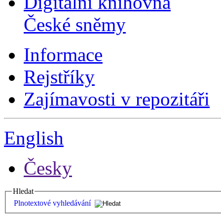
Digitální knihovna
České sněmy
Informace
Rejstříky
Zajímavosti v repozitáři
English
Česky
Hledat
Plnotextové vyhledávání