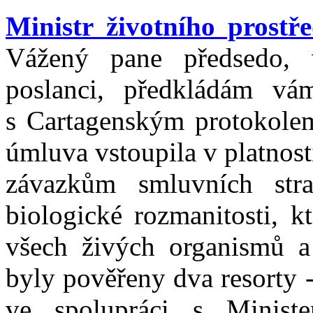
Ministr životního prost
Vážený pane předsedo, 
poslanci, předkládám vá
s Cartagenským protokolem
úmluva vstoupila v platnos
závazkům smluvních str
biologické rozmanitosti, k
všech živých organismů a
byly pověřeny dva resorty -
ve spolupráci s Ministe