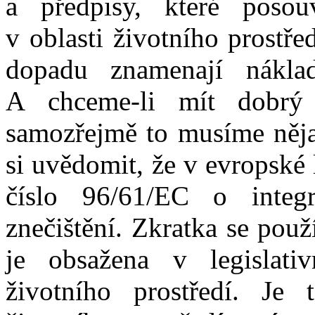
a předpisy, které posouv
v oblasti životního prostř
dopadu znamenají nákla
A chceme-li mít dobrý s
samozřejmě to musíme něja
si uvědomit, že v evropské 
číslo 96/61/EC o integ
znečištění. Zkratka se použ
je obsažena v legislati
životního prostředí. Je 