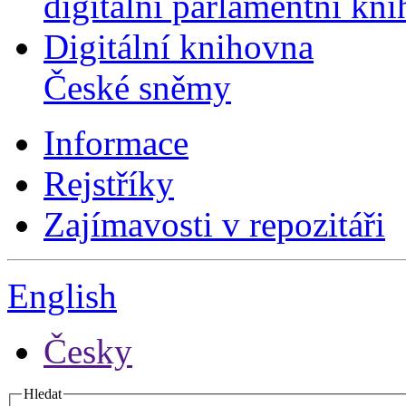
digitální parlamentní kn
Digitální knihovna
České sněmy
Informace
Rejstříky
Zajímavosti v repozitáři
English
Česky
Hledat