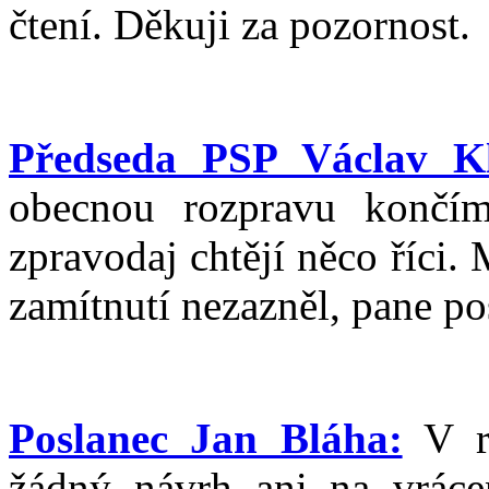
čtení. Děkuji za pozornost.
Předseda PSP Václav Kl
obecnou rozpravu končím.
zpravodaj chtějí něco říci.
zamítnutí nezazněl, pane po
Poslanec Jan Bláha:
V rá
žádný návrh ani na vráce