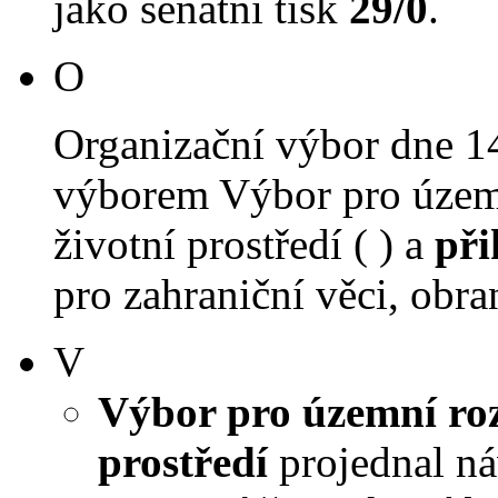
jako senátní tisk
29/0
.
O
Organizační výbor dne 1
výborem Výbor pro územn
životní prostředí ( ) a
při
pro zahraniční věci, obra
V
Výbor pro územní roz
prostředí
projednal náv