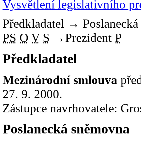
Vysvětlení legislativního p
Předkladatel
→
Poslaneck
PS
O
V
S
→
Prezident
P
Předkladatel
Mezinárodní smlouva
před
27. 9. 2000.
Zástupce navrhovatele: Gros
Poslanecká sněmovna