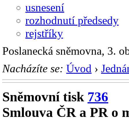
usnesení
rozhodnutí předsedy
rejstříky
Poslanecká sněmovna, 3. o
Nacházíte se:
Úvod
›
Jedná
Sněmovní tisk
736
Smlouva ČR a PR o m