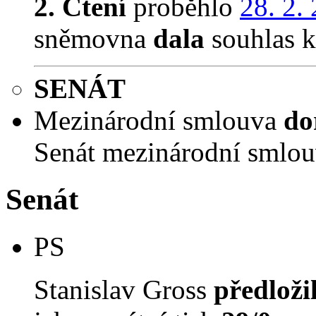
2. Čtení
proběhlo
28. 2.
sněmovna
dala
souhlas k 
SENÁT
Mezinárodní smlouva
do
Senát mezinárodní smlo
Senát
PS
Stanislav Gross
předloži