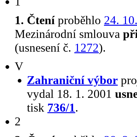
1
1. Čtení
proběhlo
24. 10
Mezinárodní smlouva
př
(usnesení č.
1272
).
V
Zahraniční výbor
pro
vydal 18. 1. 2001
usne
tisk
736/1
.
2