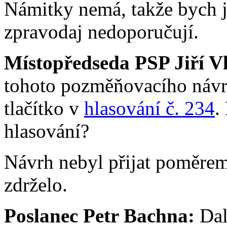
Námitky nemá, takže bych je
zpravodaj nedoporučují.
Místopředseda PSP Jiří V
tohoto pozměňovacího návrh
tlačítko v
hlasování č. 234
.
hlasování?
Návrh nebyl přijat poměrem 
zdrželo.
Poslanec Petr Bachna:
Dal