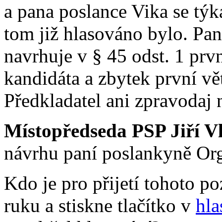
a pana poslance Vika se týka
tom již hlasováno bylo. Pa
navrhuje v § 45 odst. 1 prv
kandidáta a zbytek první vě
Předkladatel ani zpravodaj 
Místopředseda PSP Jiří V
návrhu paní poslankyně Org
Kdo je pro přijetí tohoto 
ruku a stiskne tlačítko v
hla