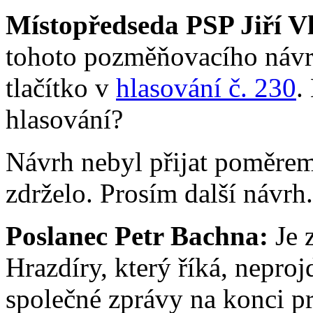
Místopředseda PSP Jiří V
tohoto pozměňovacího návrh
tlačítko v
hlasování č. 230
.
hlasování?
Návrh nebyl přijat poměrem 
zdrželo. Prosím další návrh.
Poslanec Petr Bachna:
Je 
Hrazdíry, který říká, neproj
společné zprávy na konci pr