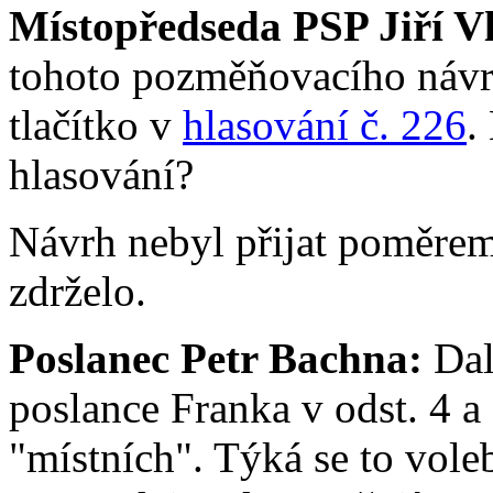
Místopředseda PSP Jiří V
tohoto pozměňovacího návrh
tlačítko v
hlasování č. 226
.
hlasování?
Návrh nebyl přijat poměrem 
zdrželo.
Poslanec Petr Bachna:
Dal
poslance Franka v odst. 4 a
"místních". Týká se to vole