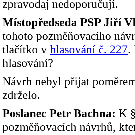
zpravodaj nedoporučují.
Místopředseda PSP Jiří V
tohoto pozměňovacího návrh
tlačítko v
hlasování č. 227
.
hlasování?
Návrh nebyl přijat poměrem 
zdrželo.
Poslanec Petr Bachna:
K §
pozměňovacích návrhů, kter