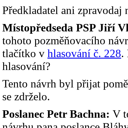
Předkladatel ani zpravodaj 
Místopředseda PSP Jiří V
tohoto pozměňovacího návrh
tlačítko v
hlasování č. 228
.
hlasování?
Tento návrh byl přijat pomě
se zdrželo.
Poslanec Petr Bachna:
V t
návrhu pana poslance Bláh