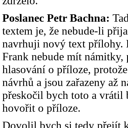
zdrželo.
Poslanec Petr Bachna:
Tad
textem je, že nebude-li při
navrhuji nový text přílohy. 
Frank nebude mít námitky, 
hlasování o příloze, protož
návrhů a jsou zařazeny až n
přeskočil bych toto a vráti
hovořit o příloze.
Dovolil bych si tedy přejít