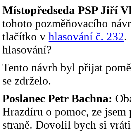
Místopředseda PSP Jiří V
tohoto pozměňovacího návrh
tlačítko v
hlasování č. 232
.
hlasování?
Tento návrh byl přijat pomě
se zdrželo.
Poslanec Petr Bachna:
Obá
Hrazdíru o pomoc, ze jsem p
straně. Dovolil bych si vráti