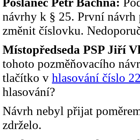
Poslanec Petr Bachna:
Po
návrhy k § 25. První návrh 
změnit číslovku. Nedoporu
Místopředseda PSP Jiří V
tohoto pozměňovacího návrh
tlačítko v
hlasování číslo 2
hlasování?
Návrh nebyl přijat poměrem 
zdrželo.