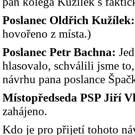
pan kolega Kužílek s fakt
Poslanec Oldřich Kužílek
hovořeno z místa.)
Poslanec Petr Bachna:
Jed
hlasovalo, schválili jsme to
návrhu pana poslance Špačk
Místopředseda PSP Jiří V
zahájeno.
Kdo je pro přijetí tohoto ná