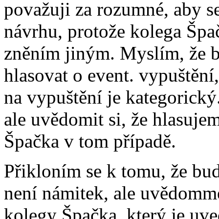
považuji za rozumné, aby se
návrhu, protože kolega Špač
zněním jiným. Myslím, že by
hlasovat o event. vypuštění
na vypuštění je kategorický
ale uvědomit si, že hlasuje
Špačka v tom případě.
Přikloním se k tomu, že bu
není námitek, ale uvědomme
kolegy Špačka, který je uved