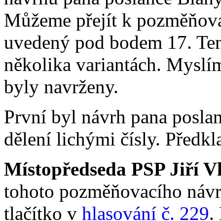
Můžeme přejít k pozměňova
uvedený pod bodem 17. Tent
několika variantách. Myslí
byly navrženy.
První byl návrh pana poslan
dělení lichými čísly. Předk
Místopředseda PSP Jiří V
tohoto pozměňovacího návrh
tlačítko v
hlasování č. 229
.