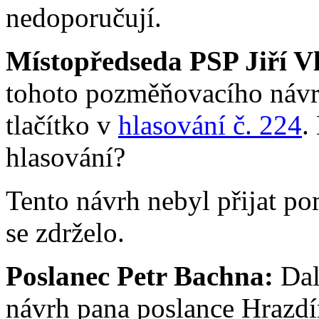
nedoporučují.
Místopředseda PSP Jiří V
tohoto pozměňovacího návrh
tlačítko v
hlasování č. 224
.
hlasování?
Tento návrh nebyl přijat po
se zdrželo.
Poslanec Petr Bachna:
Dal
návrh pana poslance Hrazdír