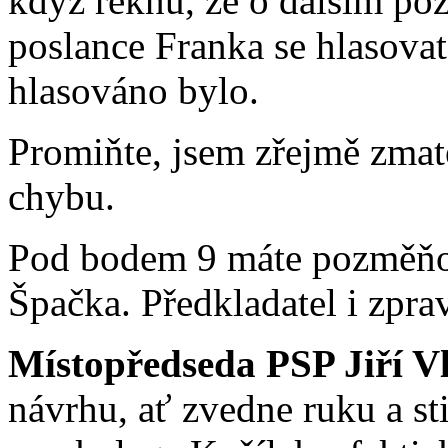
když řeknu, že o dalším p
poslance Franka se hlasovat
hlasováno bylo.
Promiňte, jsem zřejmě zmat
chybu.
Pod bodem 9 máte pozměňov
Špačka. Předkladatel i zpra
Místopředseda PSP Jiří V
návrhu, ať zvedne ruku a sti