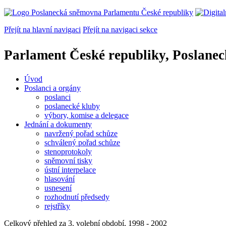
Přejít na hlavní navigaci
Přejít na navigaci sekce
Parlament České republiky, Poslane
Úvod
Poslanci a orgány
poslanci
poslanecké kluby
výbory, komise a delegace
Jednání a dokumenty
navržený pořad schůze
schválený pořad schůze
stenoprotokoly
sněmovní tisky
ústní interpelace
hlasování
usnesení
rozhodnutí předsedy
rejstříky
Celkový přehled za 3. volební období, 1998 - 2002