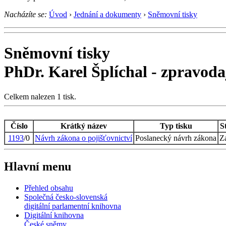
Nacházíte se:
Úvod
›
Jednání a dokumenty
›
Sněmovní tisky
Sněmovní tisky
PhDr. Karel Šplíchal - zpravod
Celkem nalezen 1 tisk.
Číslo
Krátký název
Typ tisku
S
1193
/0
Návrh zákona o pojišťovnictví
Poslanecký návrh zákona
Za
Hlavní menu
Přehled obsahu
Společná česko-slovenská
digitální parlamentní knihovna
Digitální knihovna
České sněmy