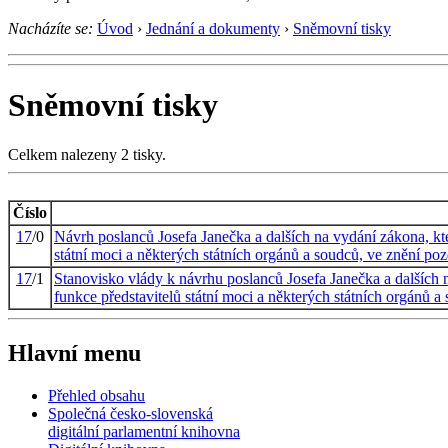
Nacházíte se:
Úvod
›
Jednání a dokumenty
›
Sněmovní tisky
Sněmovní tisky
Celkem nalezeny 2 tisky.
Číslo
17
/0
Návrh poslanců Josefa Janečka a dalších na vydání zákona, kt
státní moci a některých státních orgánů a soudců, ve znění poz
17
/1
Stanovisko vlády k návrhu poslanců Josefa Janečka a dalších 
funkce představitelů státní moci a některých státních orgánů a
Hlavní menu
Přehled obsahu
Společná česko-slovenská
digitální parlamentní knihovna