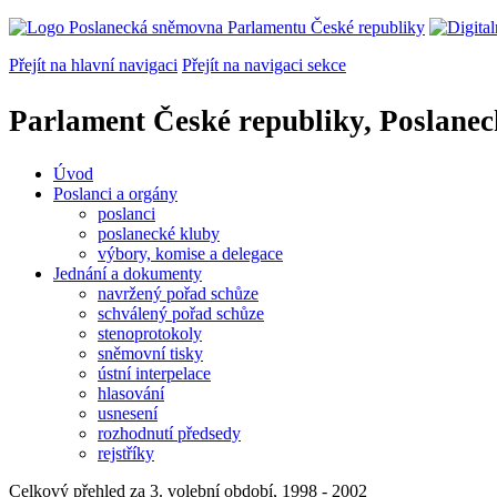
Přejít na hlavní navigaci
Přejít na navigaci sekce
Parlament České republiky, Poslane
Úvod
Poslanci a orgány
poslanci
poslanecké kluby
výbory, komise a delegace
Jednání a dokumenty
navržený pořad schůze
schválený pořad schůze
stenoprotokoly
sněmovní tisky
ústní interpelace
hlasování
usnesení
rozhodnutí předsedy
rejstříky
Celkový přehled za 3. volební období, 1998 - 2002