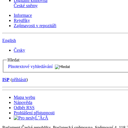
Digitální knihovna
České sněmy
Informace
Rejstříky
Zajímavosti v repozitáři
English
Česky
Hledat
Plnotextové vyhledávání
ISP
(
příhlásit
)
Mapa webu
Nápověda
Odběr RSS
Prohlášení přístupnosti
Parlament České republiky, Poslanecká sněmovna, Sněmovní 4, 118 2