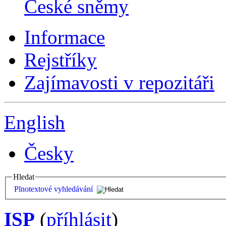
České sněmy
Informace
Rejstříky
Zajímavosti v repozitáři
English
Česky
Hledat
Plnotextové vyhledávání
ISP
(
příhlásit
)