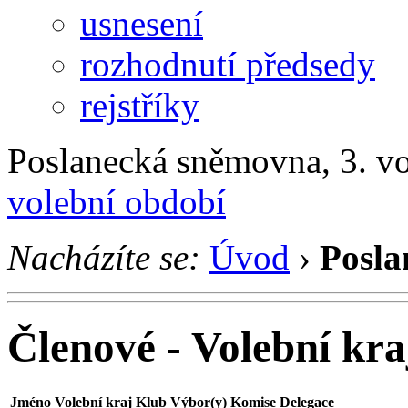
usnesení
rozhodnutí předsedy
rejstříky
Poslanecká sněmovna, 3. v
volební období
Nacházíte se:
Úvod
›
Posla
Členové - Volební kra
Jméno
Volební kraj
Klub
Výbor(y)
Komise
Delegace