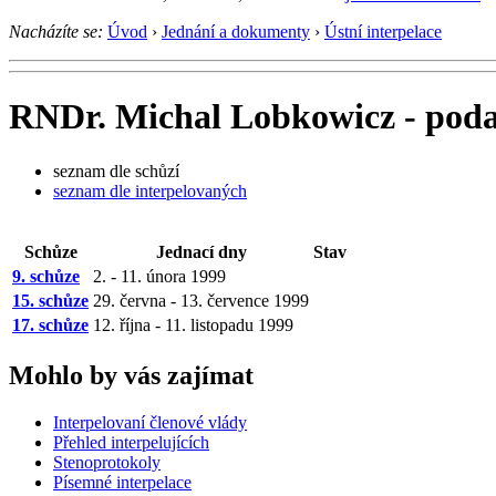
Nacházíte se:
Úvod
›
Jednání a dokumenty
›
Ústní interpelace
RNDr. Michal Lobkowicz - podan
seznam dle schůzí
seznam dle interpelovaných
Schůze
Jednací dny
Stav
9. schůze
2. - 11. února 1999
15. schůze
29. června - 13. července 1999
17. schůze
12. října - 11. listopadu 1999
Mohlo by vás zajímat
Interpelovaní členové vlády
Přehled interpelujících
Stenoprotokoly
Písemné interpelace