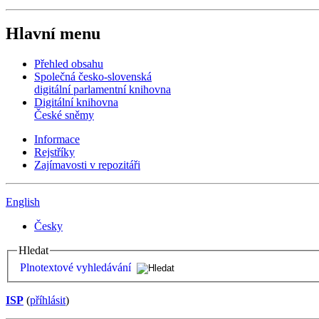
Hlavní menu
Přehled obsahu
Společná česko-slovenská
digitální parlamentní knihovna
Digitální knihovna
České sněmy
Informace
Rejstříky
Zajímavosti v repozitáři
English
Česky
Hledat
Plnotextové vyhledávání
ISP
(
příhlásit
)