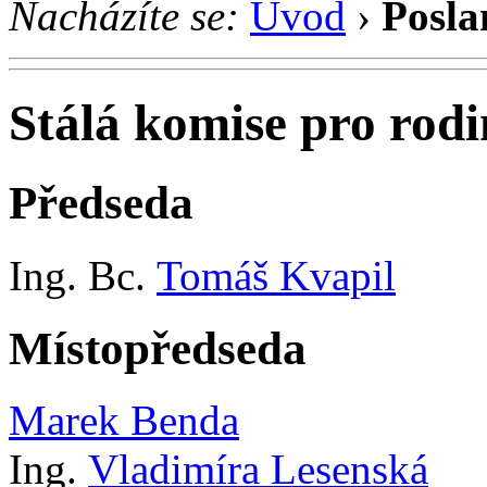
Nacházíte se:
Úvod
›
Posla
Stálá komise pro rod
Předseda
Ing. Bc.
Tomáš Kvapil
Místopředseda
Marek Benda
Ing.
Vladimíra Lesenská