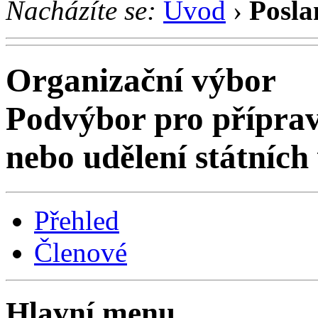
Nacházíte se:
Úvod
›
Posla
Organizační výbor
Podvýbor pro příprav
nebo udělení státníc
Přehled
Členové
Hlavní menu