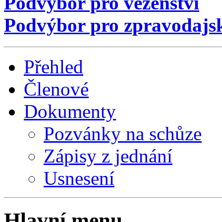
Podvýbor pro vězeňství
Podvýbor pro zpravodajsk
Přehled
Členové
Dokumenty
Pozvánky na schůze
Zápisy z jednání
Usnesení
Hlavní menu