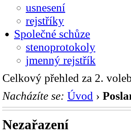
usnesení
rejstříky
Společné schůze
stenoprotokoly
jmenný rejstřík
Celkový přehled za 2. vole
Nacházíte se:
Úvod
›
Posla
Nezařazení