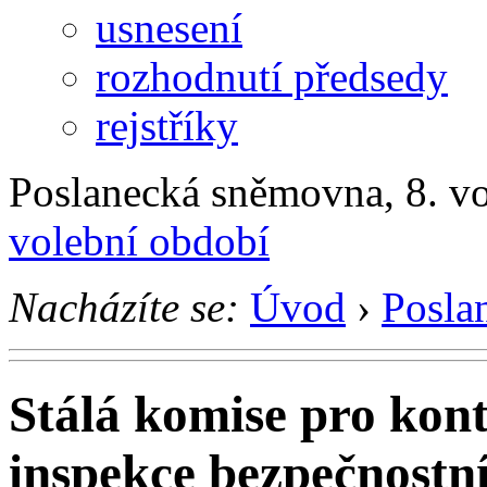
usnesení
rozhodnutí předsedy
rejstříky
Poslanecká sněmovna, 8. v
volební období
Nacházíte se:
Úvod
›
Posla
Stálá komise pro kont
inspekce bezpečnostn