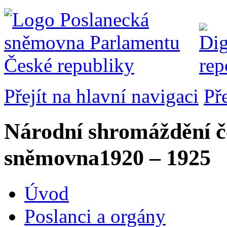
Přejít na hlavní navigaci
Př
Národní shromáždění č
sněmovna
1920 – 1925
Úvod
Poslanci a orgány