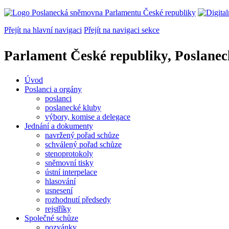
Přejít na hlavní navigaci
Přejít na navigaci sekce
Parlament České republiky, Poslane
Úvod
Poslanci a orgány
poslanci
poslanecké kluby
výbory, komise a delegace
Jednání a dokumenty
navržený pořad schůze
schválený pořad schůze
stenoprotokoly
sněmovní tisky
ústní interpelace
hlasování
usnesení
rozhodnutí předsedy
rejstříky
Společné schůze
pozvánky