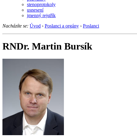
stenoprotokoly
usnesení
jmenný rejstřík
Nacházíte se:
Úvod
›
Poslanci a orgány
›
Poslanci
RNDr. Martin Bursík