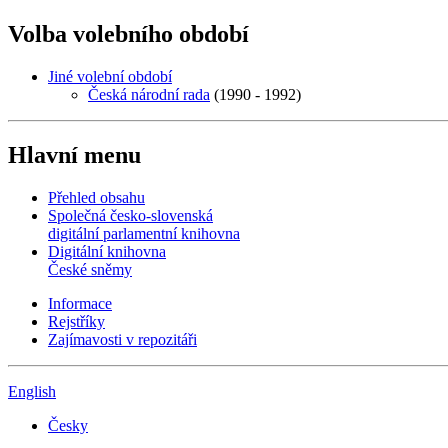
Volba volebního období
Jiné volební období
Česká národní rada
(1990 - 1992)
Hlavní menu
Přehled obsahu
Společná česko-slovenská
digitální parlamentní knihovna
Digitální knihovna
České sněmy
Informace
Rejstříky
Zajímavosti v repozitáři
English
Česky