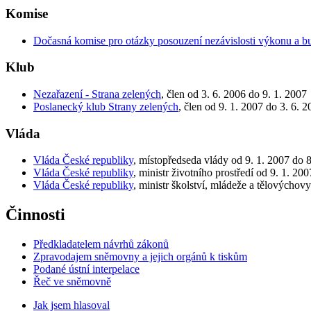
Komise
Dočasná komise pro otázky posouzení nezávislosti výkonu a bu
Klub
Nezařazení - Strana zelených
, člen od 3. 6. 2006 do 9. 1. 2007
Poslanecký klub Strany zelených
, člen od 9. 1. 2007 do 3. 6. 
Vláda
Vláda České republiky
, místopředseda vlády od 9. 1. 2007 do 8
Vláda České republiky
, ministr životního prostředí od 9. 1. 20
Vláda České republiky
, ministr školství, mládeže a tělovýchov
Činnosti
Předkladatelem návrhů zákonů
Zpravodajem sněmovny a jejich orgánů k tiskům
Podané ústní interpelace
Řeč ve sněmovně
Jak jsem hlasoval