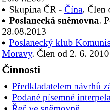
Skupina ČR -
Čína
. Člen
Poslanecká sněmovna
. 
28.08.2013
Poslanecký klub Komunist
Moravy
. Člen od 2. 6. 201
Činnosti
Předkladatelem návrhů 
Podané písemné interpel
Řeč ve sněmovně