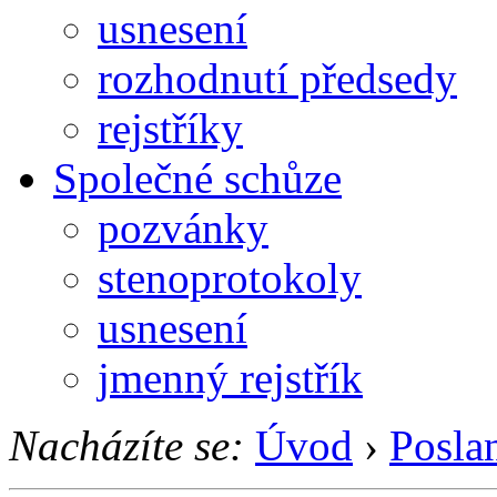
usnesení
rozhodnutí předsedy
rejstříky
Společné schůze
pozvánky
stenoprotokoly
usnesení
jmenný rejstřík
Nacházíte se:
Úvod
›
Posla