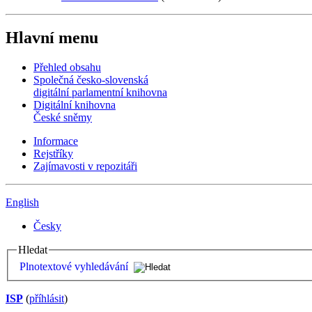
Hlavní menu
Přehled obsahu
Společná česko-slovenská
digitální parlamentní knihovna
Digitální knihovna
České sněmy
Informace
Rejstříky
Zajímavosti v repozitáři
English
Česky
Hledat
Plnotextové vyhledávání
ISP
(
příhlásit
)