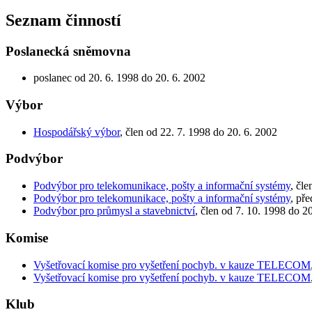
Seznam činností
Poslanecká sněmovna
poslanec od 20. 6. 1998 do 20. 6. 2002
Výbor
Hospodářský výbor
, člen od 22. 7. 1998 do 20. 6. 2002
Podvýbor
Podvýbor pro telekomunikace, pošty a informační systémy
, čl
Podvýbor pro telekomunikace, pošty a informační systémy
, př
Podvýbor pro průmysl a stavebnictví
, člen od 7. 10. 1998 do 2
Komise
Vyšetřovací komise pro vyšetření pochyb. v kauze TELECOM
Vyšetřovací komise pro vyšetření pochyb. v kauze TELECOM
Klub