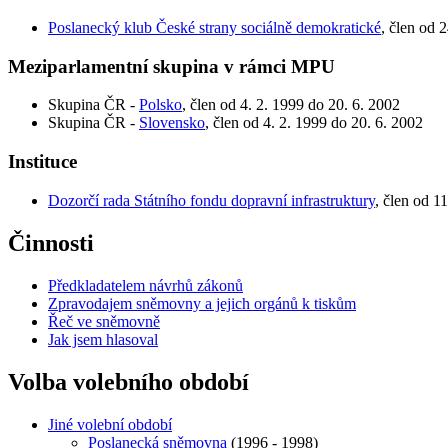
Poslanecký klub České strany sociálně demokratické
, člen od 
Meziparlamentní skupina v rámci MPU
Skupina ČR -
Polsko
, člen od 4. 2. 1999 do 20. 6. 2002
Skupina ČR -
Slovensko
, člen od 4. 2. 1999 do 20. 6. 2002
Instituce
Dozorčí rada Státního fondu dopravní infrastruktury
, člen od 1
Činnosti
Předkladatelem návrhů zákonů
Zpravodajem sněmovny a jejich orgánů k tiskům
Řeč ve sněmovně
Jak jsem hlasoval
Volba volebního období
Jiné volební období
Poslanecká sněmovna
(1996 - 1998)