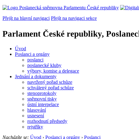
Přejít na hlavní navigaci
Přejít na navigaci sekce
Parlament České republiky, Poslane
Úvod
Poslanci a orgány
poslanci
poslanecké kluby
výbory, komise a delegace
Jednání a dokumenty
navržený pořad schůze
schválený pořad schůze
stenoprotokoly
sněmovní tisky
ústní interpelace
hlasování
usnesení
rozhodnutí předsedy
rejstříky
Nacházíte se:
Úvod
›
Poslanci a orgány
›
Poslanci