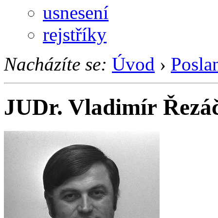
usnesení
rejstříky
Nacházíte se:
Úvod
›
Posla
JUDr. Vladimír Řezá