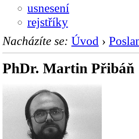
usnesení
rejstříky
Nacházíte se:
Úvod
›
Posla
PhDr. Martin Přibáň