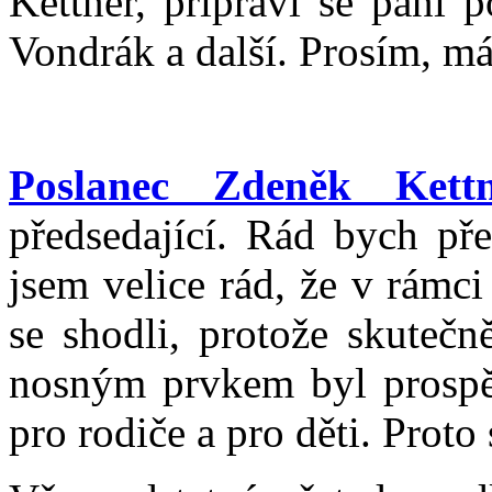
Kettner, připraví se paní 
Vondrák a další. Prosím, má
Poslanec Zdeněk Kettn
předsedající. Rád bych př
jsem velice rád, že v rámc
se shodli, protože skuteč
nosným prvkem byl prospě
pro rodiče a pro děti. Proto