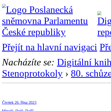
Přejít na hlavní navigaci
Př
Nacházíte se:
Digitální kni
Stenoprotokoly
›
80. schůz
Čtvrtek 26. října 2023
Minulý
Dolů
Další