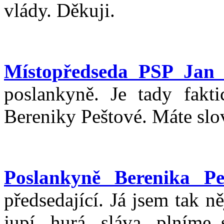
vlády. Děkuji.
Místopředseda PSP Jan 
poslankyně. Je tady fakt
Bereniky Peštové. Máte slo
Poslankyně Berenika Pe
předsedající. Já jsem tak n
jupí, hurá, sláva, plníme