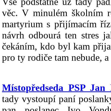
Vše podstatné už tady pad
věc. V minulém školním ro
martyrium s přijímacím říz
návrh odbourá ten stres ja
čekáním, kdo byl kam přijat
pro ty rodiče tam nebude, a 
Místopředseda PSP Jan 
tady vystoupí paní poslank
pan poslanec Ivo Vond