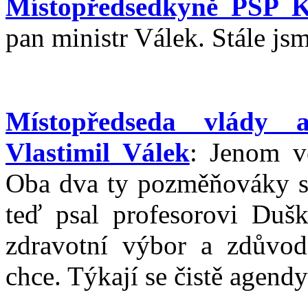
Místopředsedkyně PSP K
pan ministr Válek. Stále js
Místopředseda vlády 
Vlastimil Válek
: Jenom ve
Oba dva ty pozměňováky se
teď psal profesorovi Duš
zdravotní výbor a zdůvod
chce. Týkají se čistě agen