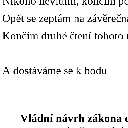
Nikoho nevidím, končím po
Opět se zeptám na závěrečná
Končím druhé čtení tohoto 
A dostáváme se k bodu
Vládní návrh zákona 