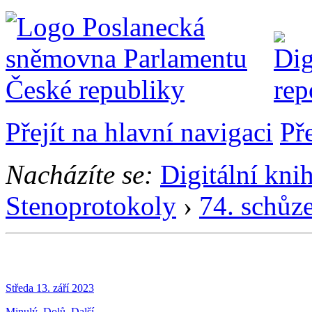
Přejít na hlavní navigaci
Př
Nacházíte se:
Digitální kni
Stenoprotokoly
›
74. schůz
Středa 13. září 2023
Minulý
Dolů
Další