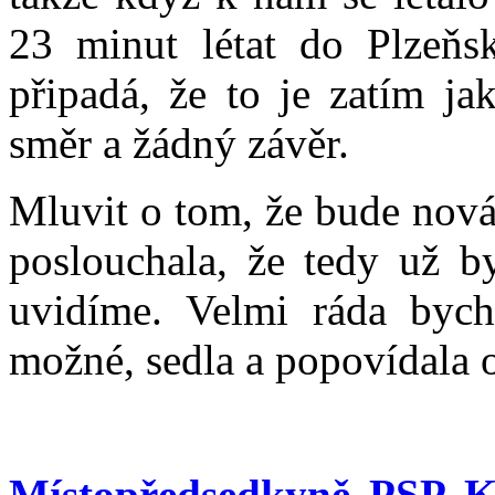
23 minut létat do Plzeňs
připadá, že to je zatím j
směr a žádný závěr.
Mluvit o tom, že bude nová
poslouchala, že tedy už by
uvidíme. Velmi ráda byc
možné, sedla a popovídala 
Místopředsedkyně PSP K