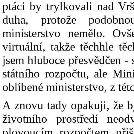
ptáci by trylkovali nad Vr
duha, protože podobn
ministerstvo nemělo. Ovš
virtuální, takže těchhle t
jsem hluboce přesvědčen - s
státního rozpočtu, ale Min
oblíbené ministerstvo, z tét
A znovu tady opakuji, že b
životního prostředí neo
plovoucím rozpočtem přiš