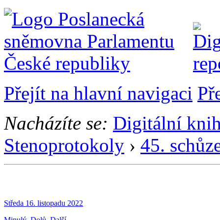
Přejít na hlavní navigaci
Př
Nacházíte se:
Digitální kni
Stenoprotokoly
›
45. schůz
Středa 16. listopadu 2022
Minulý
Dolů
Další