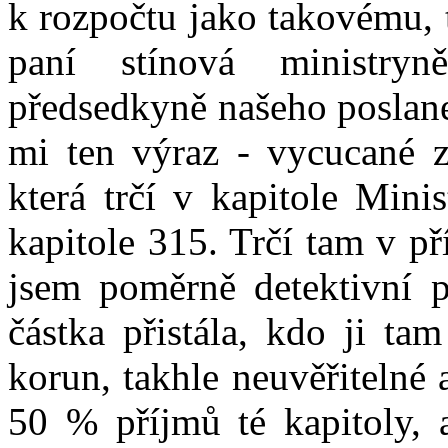
k rozpočtu jako takovému, t
paní stínová ministryn
předsedkyně našeho poslane
mi ten výraz - vycucané z
která trčí v kapitole Minis
kapitole 315. Trčí tam v př
jsem poměrně detektivní pr
částka přistála, kdo ji ta
korun, takhle neuvěřitelné 
50 % příjmů té kapitoly, 