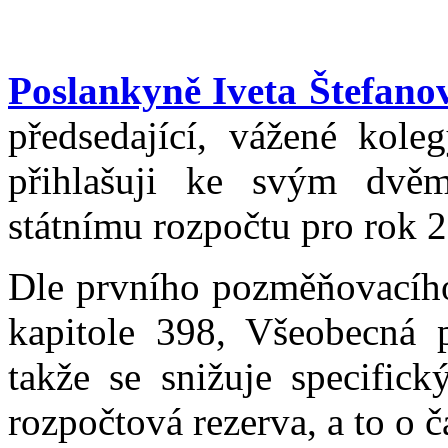
Poslankyně Iveta Štefano
předsedající, vážené kole
přihlašuji ke svým dv
státnímu rozpočtu pro rok 
Dle prvního pozměňovacího
kapitole 398, Všeobecná p
takže se snižuje specific
rozpočtová rezerva, a to o 