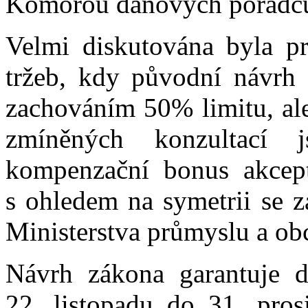
Komorou daňových poradců 
Velmi diskutována byla pr
tržeb, kdy původní návrh M
zachováním 50% limitu, ale
zmíněných konzultací
kompenzační bonus akcept
s ohledem na symetrii se 
Ministerstva průmyslu a ob
Návrh zákona garantuje 
22. listopadu do 31. pros