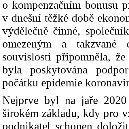
o kompenzačním bonusu pro
v dnešní těžké době ekono
výdělečně činné, společní
omezeným a takzvané 
souvislosti připomněla, 
byla poskytována podpo
počátku epidemie koronavir
Nejprve byl na jaře 202
širokém základu, kdy pro v
podnikatel schopen doložit