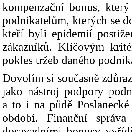
kompenzační bonus, který
podnikatelům, kterých se dot
kteří byli epidemií postiž
zákazníků. Klíčovým krit
pokles tržeb daného podnika
Dovolím si současně zdůraz
jako nástroj podpory podn
a to i na půdě Poslaneck
období. Finanční správa
dosavadními bonusy vyřídil