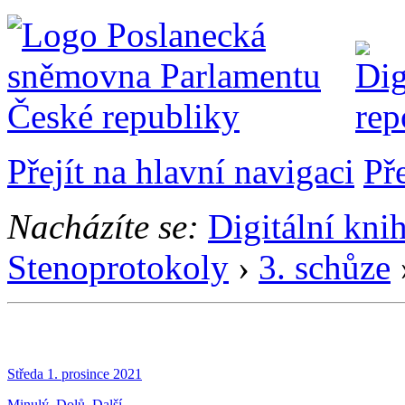
Přejít na hlavní navigaci
Př
Nacházíte se:
Digitální kni
Stenoprotokoly
›
3. schůze
Středa 1. prosince 2021
Minulý
Dolů
Další