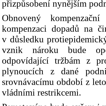
přizpůsobení nynějším po
Obnovený kompenzační
kompenzaci dopadů na činn
v důsledku protiepidemický
vznik nároku bude op
odpovídající tržbám z pr
plynoucích z dané podnik
srovnávacímu období z leto
vládními restrikcemi.