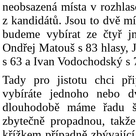
neobsazená místa v rozhlas
z kandidátů. Jsou to dvě mís
budeme vybírat ze čtyř jm
Ondřej Matouš s 83 hlasy, J
s 63 a Ivan Vodochodský s 7
Tady pro jistotu chci př
vybíráte jednoho nebo d
dlouhodobě máme řadu šp
zbytečně propadnou, takže
křížkem případně zbývající