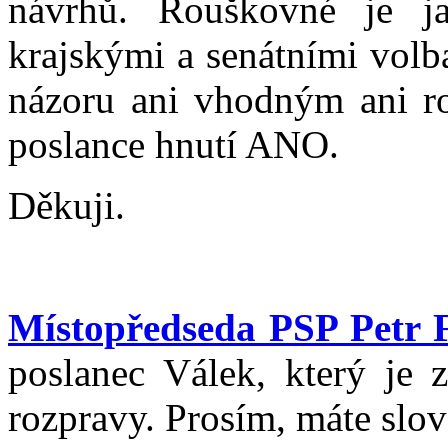
návrhů. Rouškovné je j
krajskými a senátními volb
názoru ani vhodným ani r
poslance hnutí ANO.
Děkuji.
Místopředseda PSP Petr F
poslanec Válek, který je 
rozpravy. Prosím, máte slov