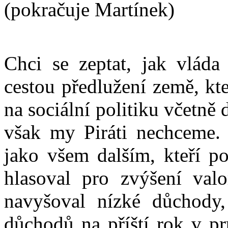
(pokračuje Martínek)
Chci se zeptat, jak vláda
cestou předlužení země, kt
na sociální politiku včetně
však my Piráti nechceme. 
jako všem dalším, kteří p
hlasoval pro zvýšení val
navyšoval nízké důchody,
důchodů na příští rok v pr