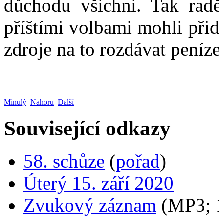
důchodu všichni. Tak raděj
příštími volbami mohli přida
zdroje na to rozdávat peníz
Minulý
Nahoru
Další
Související odkazy
58. schůze
(
pořad
)
Úterý 15. září 2020
Zvukový záznam
(MP3;