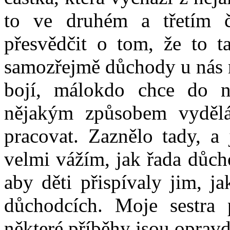
to ve druhém a třetím č
přesvědčit o tom, že to t
samozřejmě důchody u nás 
bojí, málokdo chce do ně
nějakým způsobem vydělá
pracovat. Zaznělo tady, a 
velmi vážím, jak řada důch
aby děti přispívaly jim, j
důchodcích. Moje sestra
některé příběhy jsou oprav