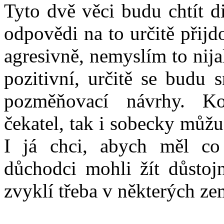
Tyto dvě věci budu chtít d
odpovědi na to určitě přij
agresivně, nemyslím to nijak
pozitivní, určitě se budu 
pozměňovací návrhy. K
čekatel, tak i sobecky můž
I já chci, abych měl co
důchodci mohli žít důstojn
zvyklí třeba v některých ze