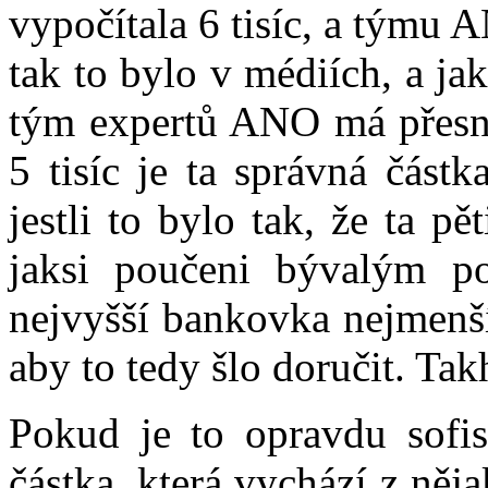
vypočítala 6 tisíc, a týmu A
tak to bylo v médiích, a ja
tým expertů ANO má přesněj
5 tisíc je ta správná částk
jestli to bylo tak, že ta pě
jaksi poučeni bývalým p
nejvyšší bankovka nejmenší
aby to tedy šlo doručit. Tak
Pokud je to opravdu sofis
částka, která vychází z ně