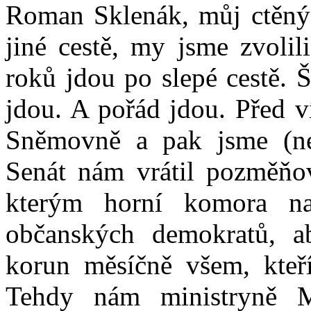
Roman Sklenák, můj ctěný 
jiné cestě, my jsme zvolil
roků jdou po slepé cestě. Š
jdou. A pořád jdou. Před v
Sněmovně a pak jsme (ne
Senát nám vrátil pozměňo
kterým horní komora na
občanských demokratů, a
korun měsíčně všem, kteří
Tehdy nám ministryně M