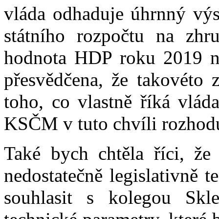
vláda odhaduje úhrnný výsl
státního rozpočtu na zh
hodnota HDP roku 2019 na
přesvědčena, že takovéto 
toho, co vlastně říká vlád
KSČM v tuto chvíli rozhodu
Také bych chtěla říci, že
nedostatečně legislativně 
souhlasit s kolegou Skl