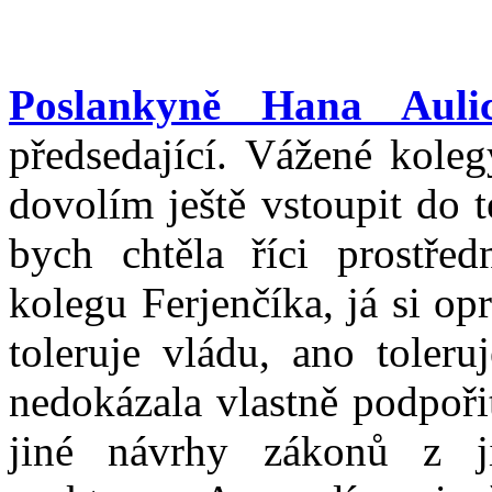
Poslankyně Hana Aulic
předsedající. Vážené koleg
dovolím ještě vstoupit do 
bych chtěla říci prostřed
kolegu Ferjenčíka, já si o
toleruje vládu, ano toleru
nedokázala vlastně podpoři
jiné návrhy zákonů z ji