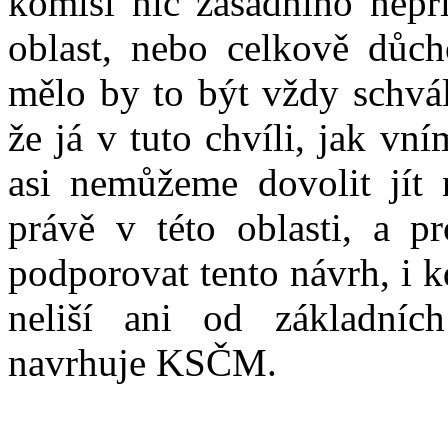
komisi nic zásadního nepř
oblast, nebo celkově důch
mělo by to být vždy schvál
že já v tuto chvíli, jak vn
asi nemůžeme dovolit jít 
právě v této oblasti, a 
podporovat tento návrh, i 
neliší ani od základníc
navrhuje KSČM.