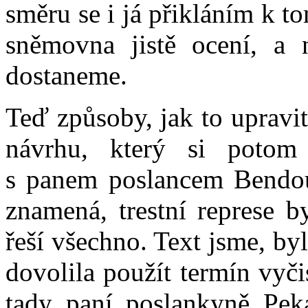
směru se i já přikláním k to
sněmovna jistě ocení, a
dostaneme.
Teď způsoby, jak to upravi
návrhu, který si potom 
s panem poslancem Bendou 
znamená, trestní represe b
řeší všechno. Text jsme, byl
dovolila použít termín vyči
tady paní poslankyně Pek