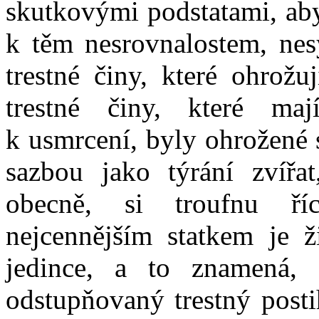
skutkovými podstatami, ab
k těm nesrovnalostem, nes
trestné činy, které ohrožu
trestné činy, které maj
k usmrcení, byly ohrožené 
sazbou jako týrání zvířa
obecně, si troufnu ří
nejcennějším statkem je ž
jedince, a to znamená,
odstupňovaný trestný post