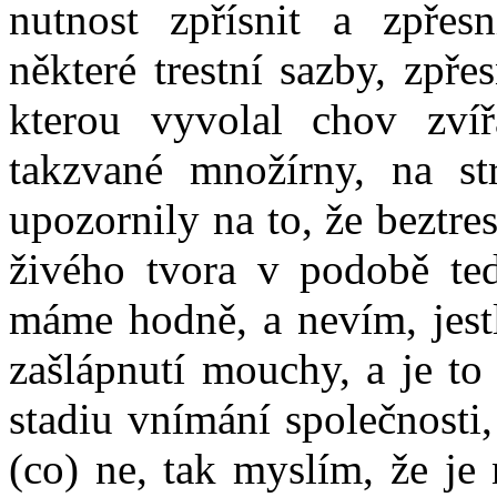
nutnost zpřísnit a zpřes
některé trestní sazby, zpře
kterou vyvolal chov zví
takzvané množírny, na st
upozornily na to, že beztre
živého tvora v podobě ted
máme hodně, a nevím, jestl
zašlápnutí mouchy, a je to
stadiu vnímání společnosti,
(co) ne, tak myslím, že je