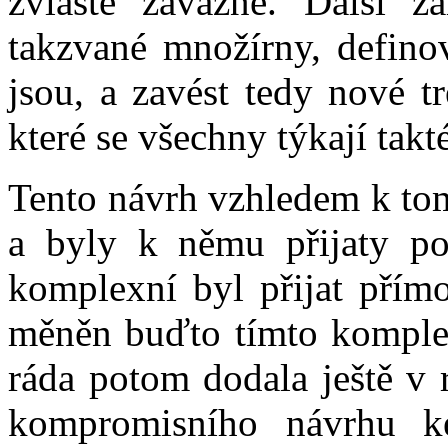
zvláště závažné. Další z
takzvané množírny, defino
jsou, a zavést tedy nové t
které se všechny týkají takté
Tento návrh vzhledem k tom
a byly k němu přijaty po
komplexní byl přijat přím
měněn buďto tímto komple
ráda potom dodala ještě v 
kompromisního návrhu k