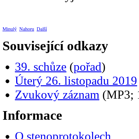
Minulý
Nahoru
Další
Související odkazy
39. schůze
(
pořad
)
Úterý 26. listopadu 2019
Zvukový záznam
(MP3;
Informace
O stenoprotokolech