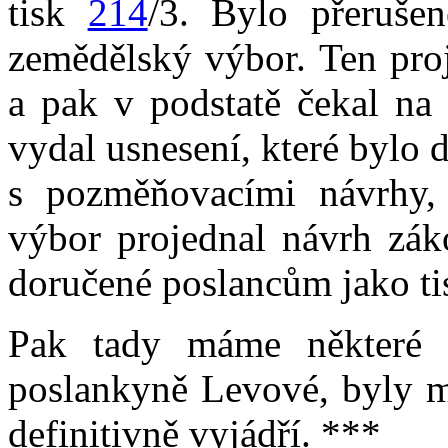
tisk
214
/3. Bylo přerušen
zemědělský výbor. Ten proje
a pak v podstatě čekal na 
vydal usnesení, které bylo
s pozměňovacími návrhy, 
výbor projednal návrh zák
doručené poslancům jako t
Pak tady máme některé n
poslankyně Levové, byly mě
definitivně vyjádří. ***