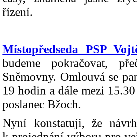
řízení.
Místopředseda PSP Vojtě
budeme pokračovat, pře
Sněmovny. Omlouvá se pan
19 hodin a dále mezi 15.30
poslanec Bžoch.
Nyní konstatuji, že návr
k projednání výboru pro ve