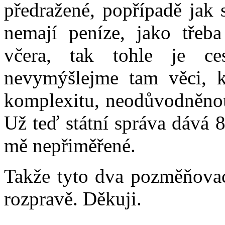
předražené, popřípadě jak 
nemají peníze, jako třeb
včera, tak tohle je ces
nevymýšlejme tam věci, k
komplexitu, neodůvodněnou
Už teď státní správa dává 8
mě nepřiměřené.
Takže tyto dva pozměňovac
rozpravě. Děkuji.