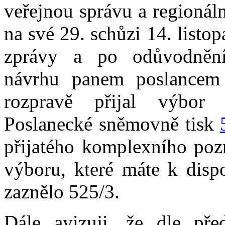
veřejnou správu a regionál
na své 29. schůzi 14. listo
zprávy a po odůvodněn
návrhu panem poslancem
rozpravě přijal výbor 
Poslanecké sněmovně tisk
přijatého komplexního poz
výboru, které máte k dispo
zaznělo 525/3.
Dále avizuji, že dle př