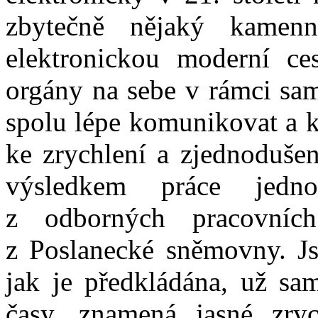
zbytečně nějaký kamen
elektronickou moderní ce
orgány na sebe v rámci sam
spolu lépe komunikovat a k
ke zrychlení a zjednodušení
výsledkem práce jednot
z odborných pracovníc
z Poslanecké sněmovny. Js
jak je předkládána, už sa
časy, znamená jasné zryc