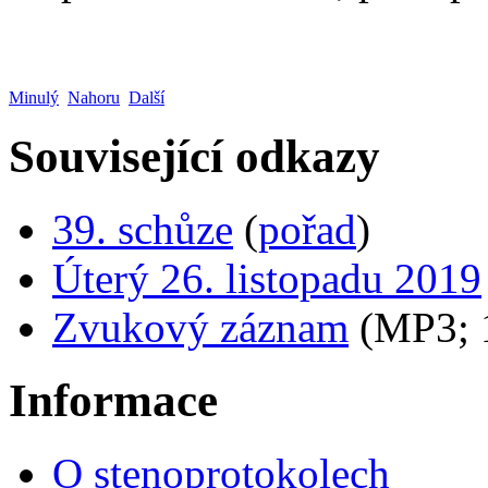
Minulý
Nahoru
Další
Související odkazy
39. schůze
(
pořad
)
Úterý 26. listopadu 2019
Zvukový záznam
(MP3;
Informace
O stenoprotokolech