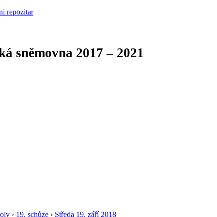
cká sněmovna
2017 – 2021
oly
›
19. schůze
›
Středa 19. září 2018