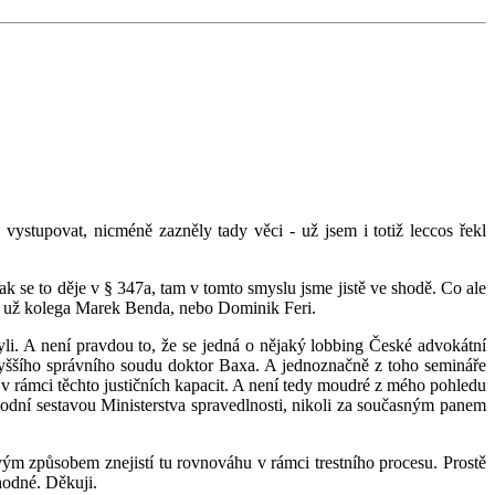
ystupovat, nicméně zazněly tady věci - už jsem i totiž leccos řekl
 se to děje v § 347a, tam v tomto smyslu jsme jistě ve shodě. Co ale
l ať už kolega Marek Benda, nebo Dominik Feri.
li. A není pravdou to, že se jedná o nějaký lobbing České advokátní
vyššího správního soudu doktor Baxa. A jednoznačně z toho semináře
 v rámci těchto justičních kapacit. A není tedy moudré z mého pohledu
vodní sestavou Ministerstva spravedlnosti, nikoli za současným panem
vým způsobem znejistí tu rovnováhu v rámci trestního procesu. Prostě
hodné. Děkuji.