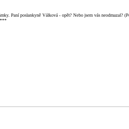
námky. Paní poslankyně Válková - opět? Nebo jsem vás neodmazal? (
 ***