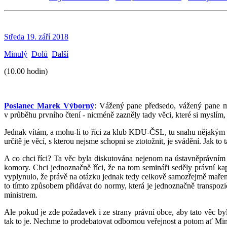
Středa 19. září 2018
Minulý
Dolů
Další
(10.00 hodin)
Poslanec Marek Výborný
: Vážený pane předsedo, vážený pane mi
v průběhu prvního čtení - nicméně zazněly tady věci, které si myslí
Jednak vítám, a mohu-li to říci za klub KDU-ČSL, tu snahu nějakým k
určitě je věcí, s kterou nejsme schopni se ztotožnit, je svádění. Jak
A co chci říci? Ta věc byla diskutována nejenom na ústavněprávním 
komory. Chci jednoznačně říci, že na tom semináři seděly právní k
vyplynulo, že právě na otázku jednak tedy celkově samozřejmě maření 
to tímto způsobem přidávat do normy, která je jednoznačně transpozi
ministrem.
Ale pokud je zde požadavek i ze strany právní obce, aby tato věc by
tak to je. Nechme to prodebatovat odbornou veřejnost a potom ať Mini