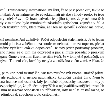
ní "Transparency International mi řekl, že to je v pořádku", tak je to
ýkají. A netvařme se, že advokáti mají nějaké výhody proto, že jsou
ny srdečně zvu. Ochrana advokacie, jejího tajemství, je ochrana těch
tady v minulosti bylo mnohokrát zásadním způsobem, zejména v 50. a
ch lidských práv, které mám, že i ten nejsprostší zločinec má právo,
é nemáme. Ani zdánlivě. Počet odposlechů stále narůstá. Je to jeden
e si mohl policista zaběhnout za soudcem nebo státním zástupcem, předat
e máme vyřešenu otázku odposlechů. Je tady jeden podstatný problém,
čeno řízení, se o tom má dozvědět a pak si může požádat o přezkum
 činné v trestním řízení se stále tváří, že v tom ještě pokračují, ale
ývat. To není věc, která by nebyla zneužívána v této zemi. A říkat, že
e to korupční trestný čin, tak tam musíme být všichni strašně přísní.
ale rozhodně to nejsou automaticky korupční trestné činy. Není to
ná hranice nad osm let, kdy je možné odposlechy nasazovat - kdy je
zpochybňuje, že při těch nejvyšších a nejkvalifikovanějších trestních
im nasazovat odposlech i v případech, kdy není ta trestní sazba, to
přimlouval, abychom touto cestou nešli.