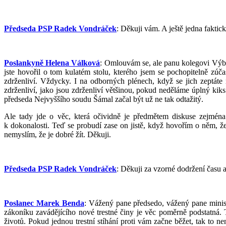
Předseda PSP Radek Vondráček
: Děkuji vám. A ještě jedna fakti
Poslankyně Helena Válková
: Omlouvám se, ale panu kolegovi Výbo
jste hovořil o tom kulatém stolu, kterého jsem se pochopitelně zúčast
zdrženliví. Vždycky. I na odborných plénech, když se jich zeptáte 
zdrženliví, jako jsou zdrženliví většinou, pokud neděláme úplný ki
předseda Nejvyššího soudu Šámal začal být už ne tak odtažitý.
Ale tady jde o věc, která očividně je předmětem diskuse zejména 
k dokonalosti. Teď se probudí zase on jistě, když hovořím o něm, že 
nemyslím, že je dobré žít. Děkuji.
Předseda PSP Radek Vondráček
: Děkuji za vzorné dodržení času 
Poslanec Marek Benda
: Vážený pane předsedo, vážený pane minist
zákoníku zavádějícího nové trestné činy je věc poměrně podstatná. T
životů. Pokud jednou trestní stíhání proti vám začne běžet, tak to 