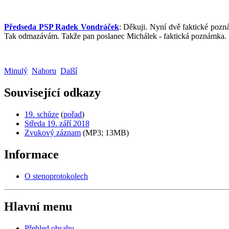
Předseda PSP Radek Vondráček
: Děkuji. Nyní dvě faktické poz
Tak odmazávám. Takže pan poslanec Michálek - faktická poznámka.
Minulý
Nahoru
Další
Související odkazy
19. schůze
(
pořad
)
Středa 19. září 2018
Zvukový záznam
(MP3; 13MB)
Informace
O stenoprotokolech
Hlavní menu
Přehled obsahu