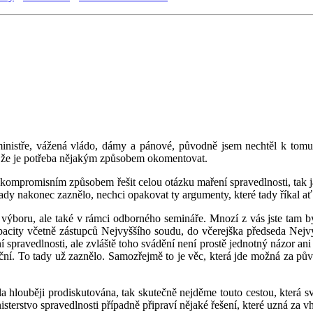
nistře, vážená vládo, dámy a pánové, původně jsem nechtěl k tomu v
m, že je potřeba nějakým způsobem okomentovat.
ompromisním způsobem řešit celou otázku maření spravedlnosti, tak jak
 to tady nakonec zaznělo, nechci opakovat ty argumenty, které tady říka
výboru, ale také v rámci odborného semináře. Mnozí z vás jste tam by
apacity včetně zástupců Nejvyššího soudu, do včerejška předseda Nej
spravedlnosti, ale zvláště toho svádění není prostě jednotný názor ani
ční. To tady už zaznělo. Samozřejmě to je věc, která jde možná za pů
la hlouběji prodiskutována, tak skutečně nejděme touto cestou, která s
sterstvo spravedlnosti případně připraví nějaké řešení, které uzná za v