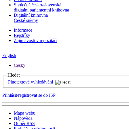
Společná česko-slovenská
digitální parlamentní knihovna
Digitální knihovna
České sněmy
Informace
Rejstříky
Zajímavosti v repozitáři
English
Česky
Hledat
Plnotextové vyhledávání
Přihlásit/registrovat se do ISP
Mapa webu
Nápověda
Odběr RSS
Prohlášení přístupnosti