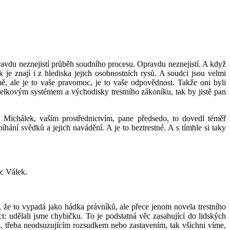
avdu neznejistí průběh soudního procesu. Opravdu neznejistí. A když
ak je znají i z hlediska jejich osobnostních rysů. A soudci jsou velmi
mě, ale je to vaše pravomoc, je to vaše odpovědnost. Takže oni byli
celkovým systémem a východisky trestního zákoníku, tak by jistě pan
a Michálek, vaším prostřednictvím, pane předsedo, to dovedl téměř
hání svědků a jejich navádění. A je to beztrestné. A s tímhle si taky
ec Válek.
 že to vypadá jako hádka právníků, ale přece jenom novela trestního
t: udělali jsme chybičku. To je podstatná věc zasahující do lidských
vá, třeba neodsuzujícím rozsudkem nebo zastavením, tak všichni víme,