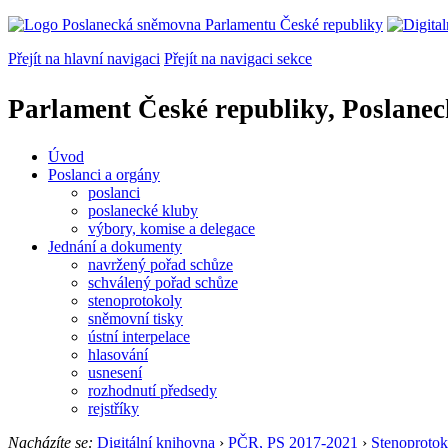
Přejít na hlavní navigaci
Přejít na navigaci sekce
Parlament České republiky, Poslane
Úvod
Poslanci a orgány
poslanci
poslanecké kluby
výbory, komise a delegace
Jednání a dokumenty
navržený pořad schůze
schválený pořad schůze
stenoprotokoly
sněmovní tisky
ústní interpelace
hlasování
usnesení
rozhodnutí předsedy
rejstříky
Nacházíte se:
Digitální knihovna
›
PČR, PS 2017-2021
›
Stenoprotok