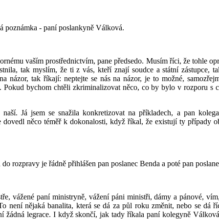
cká poznámka - paní poslankyně Válková.
rnému vaším prostřednictvím, pane předsedo. Musím říci, že tohle opr
nila, tak myslím, že ti z vás, kteří znají soudce a státní zástupce, t
na názor, tak říkají: neptejte se nás na názor, je to možné, samozřej
ks. Pokud bychom chtěli zkriminalizovat něco, co by bylo v rozporu s 
naší. Já jsem se snažila konkretizovat na příkladech, a pan koleg
dovedl něco téměř k dokonalosti, když říkal, že existují ty případy obí
a do rozpravy je řádně přihlášen pan poslanec Benda a poté pan poslan
ře, vážené paní ministryně, vážení páni ministři, dámy a pánové, vím,
o není nějaká banalita, která se dá za půl roku změnit, nebo se dá říc
není žádná legrace. I když skončí, jak tady říkala paní kolegyně Válko