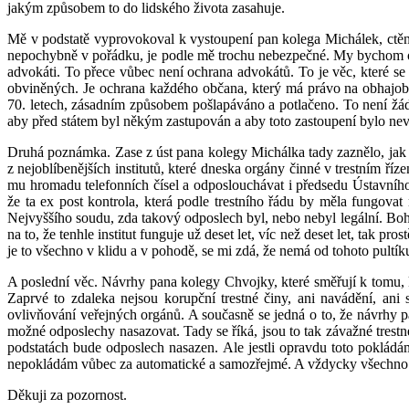
jakým způsobem to do lidského života zasahuje.
Mě v podstatě vyprovokoval k vystoupení pan kolega Michálek, ctěný, k
nepochybně v pořádku, je podle mě trochu nebezpečné. My bychom opr
advokáti. To přece vůbec není ochrana advokátů. To je věc, které se
obviněných. Je ochrana každého občana, který má právo na obhajobu
70. letech, zásadním způsobem pošlapáváno a potlačeno. To není žádn
aby před státem byl někým zastupován a aby toto zastoupení bylo ne
Druhá poznámka. Zase z úst pana kolegy Michálka tady zaznělo, jak 
z nejoblíbenějších institutů, které dneska orgány činné v trestním říz
mu hromadu telefonních čísel a odposlouchávat i předsedu Ústavního
že ta ex post kontrola, která podle trestního řádu by měla fungo
Nejvyššího soudu, zda takový odposlech byl, nebo nebyl legální. Bohuž
na to, že tenhle institut funguje už deset let, víc než deset let, ta
je to všechno v klidu a v pohodě, se mi zdá, že nemá od tohoto pultík
A poslední věc. Návrhy pana kolegy Chvojky, které směřují k tomu, kd
Zaprvé to zdaleka nejsou korupční trestné činy, ani navádění, an
ovlivňování veřejných orgánů. A současně se jedná o to, že návrhy
možné odposlechy nasazovat. Tady se říká, jsou to tak závažné trestn
podstatách bude odposlech nasazen. Ale jestli opravdu toto pokládá
nepokládám vůbec za automatické a samozřejmé. A vždycky všechno sc
Děkuji za pozornost.