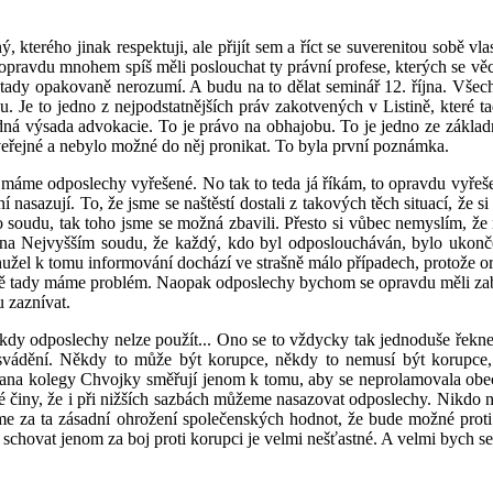
terého jinak respektuji, ale přijít sem a říct se suverenitou sobě vlast
avdu mnohem spíš měli poslouchat ty právní profese, kterých se věci t
 tady opakovaně nerozumí. A budu na to dělat seminář 12. října. Všech
. Je to jedno z nejpodstatnějších práv zakotvených v Listině, které 
á výsada advokacie. To je právo na obhajobu. To je jedno ze základní
veřejné a nebylo možné do něj pronikat. To byla první poznámka.
máme odposlechy vyřešené. No tak to teda já říkám, to opravdu vyřešen
ení nasazují. To, že jsme se naštěstí dostali z takových těch situací, ž
 soudu, tak toho jsme se možná zbavili. Přesto si vůbec nemyslím, ž
vat na Nejvyšším soudu, že každý, kdo byl odposloucháván, bylo ukon
el k tomu informování dochází ve strašně málo případech, protože orgány
k prostě tady máme problém. Naopak odposlechy bychom se opravdu měli zab
u zaznívat.
y odposlechy nelze použít... Ono se to vždycky tak jednoduše řekne, j
i svádění. Někdy to může být korupce, někdy to nemusí být korupce, 
 pana kolegy Chvojky směřují jenom k tomu, aby se neprolamovala obec
é činy, že i při nižších sazbách můžeme nasazovat odposlechy. Nikdo ne
me za ta zásadní ohrožení společenských hodnot, že bude možné proti n
hovat jenom za boj proti korupci je velmi nešťastné. A velmi bych se 