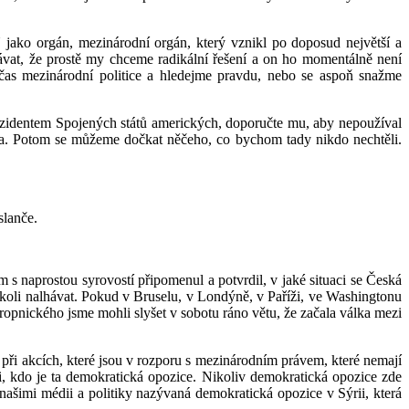
ko orgán, mezinárodní orgán, který vznikl po doposud největší a
ávat, že prostě my chceme radikální řešení a on ho momentálně není
e čas mezinárodní politice a hledejme pravdu, nebo se aspoň snažme
rezidentem Spojených států amerických, doporučte mu, aby nepoužíval
ěta. Potom se můžeme dočkat něčeho, co bychom tady nikdo nechtěli.
slanče.
 s naprostou syrovostí připomenul a potvrdil, v jaké situaci se Česká
i cokoli nalhávat. Pokud v Bruselu, v Londýně, v Paříži, ve Washingtonu
ropnického jsme mohli slyšet v sobotu ráno větu, že začala válka mezi
při akcích, které jsou v rozporu s mezinárodním právem, které nemají
, kdo je ta demokratická opozice. Nikoliv demokratická opozice zde
 našimi médii a politiky nazývaná demokratická opozice v Sýrii, která