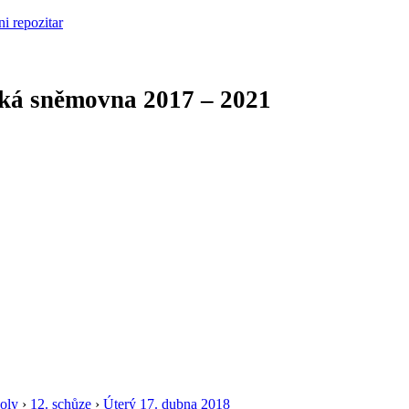
cká sněmovna
2017 – 2021
oly
›
12. schůze
›
Úterý 17. dubna 2018