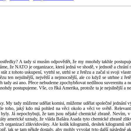
íl prostředky? A tady si musím odpovědět, že my mnohdy takhle postup
e, že NATO je organizace, která jedná ve shodě, v jednotě a chrání naši
 stát z tohoto uskupení, vytrhl se, utrhl se z řetězu a začal si svoji 
tězu ten nejsilnější, největší a nejmocnější, ale co když se utrhne 
 tady asi ano. Přece nebudeme zpochybňovat nedílnou suverenitu a nedí
y postupujeme. Vše, co říká Amerika, protože ta je nejsilnější a největ
ředky. My tady můžeme udělat komisi, můžeme udělat společné jednání v
e toho, jaký kdo má pohled na věci okolo a věci ve světě. Relevantn
c byly. Já nepochybuji, že tam jsou nějaké chemické zbraně. Nevím, v 
y americké uznaly, že vláda Bašára Asada tyto chemické zbraně zlikvi
 organizací zlikvidovány. Ale kolik kilogramů, desítek kilogramů někd
popř. jak se tam někde dostaly, aby mohly vyvolat tyto další následné a