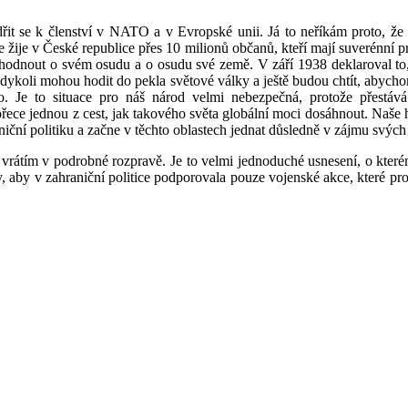
it se k členství v NATO a v Evropské unii. Já to neříkám proto, že 
žije v České republice přes 10 milionů občanů, kteří mají suverénní p
rozhodnout o svém osudu a o osudu své země. V září 1938 deklaroval to
ykoli mohou hodit do pekla světové války a ještě budou chtít, abycho
. Je to situace pro náš národ velmi nebezpečná, protože přestává 
přece jednou z cest, jak takového světa globální moci dosáhnout. Naše
niční politiku a začne v těchto oblastech jednat důsledně v zájmu svýc
 vrátím v podrobné rozpravě. Je to velmi jednoduché usnesení, o kter
 aby v zahraniční politice podporovala pouze vojenské akce, které pro