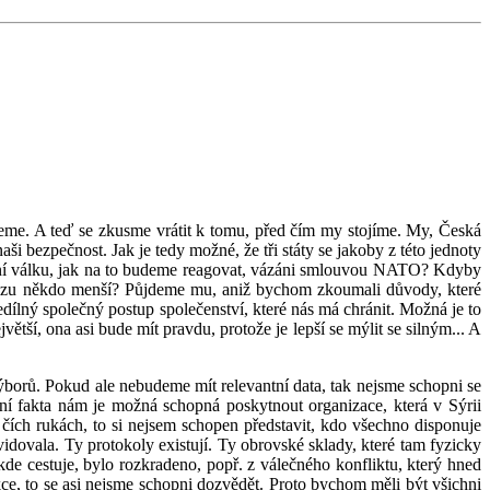
ujeme. A teď se zkusme vrátit k tomu, před čím my stojíme. My, Česká
 bezpečnost. Jak je tedy možné, že tři státy se jakoby z této jednoty
vlastní válku, jak na to budeme reagovat, vázáni smlouvou NATO? Kdyby
z řetězu někdo menší? Půjdeme mu, aniž bychom zkoumali důvody, které
lný společný postup společenství, které nás má chránit. Možná je to
ší, ona asi bude mít pravdu, protože je lepší se mýlit se silným... A
ýborů. Pokud ale nebudeme mít relevantní data, tak nejsme schopni se
í fakta nám je možná schopná poskytnout organizace, která v Sýrii
čích rukách, to si nejsem schopen představit, kdo všechno disponuje
dovala. Ty protokoly existují. Ty obrovské sklady, které tam fyzicky
e cestuje, bylo rozkradeno, popř. z válečného konfliktu, který hned
kce, to se asi nejsme schopni dozvědět. Proto bychom měli být všichni