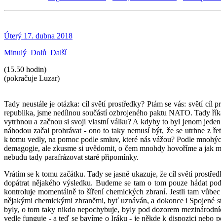
Úterý 17. dubna 2018
Minulý
Dolů
Další
(15.50 hodin)
(pokračuje Luzar)
Tady neustále je otázka: cíl světí prostředky? Ptám se vás: světí c
republika, jsme nedílnou součástí ozbrojeného paktu NATO. Tady říkám
vytrhnou a začnou si svoji vlastní válku? A kdyby to byl jenom jeden
náhodou začal prohrávat - ono to taky nemusí být, že se utrhne z ře
k tomu vedly, na pomoc podle smluv, které nás vážou? Podle mnohých
demagogie, ale zkusme si uvědomit, o čem mnohdy hovoříme a jak mnohd
nebudu tady parafrázovat staré připomínky.
Vrátím se k tomu začátku. Tady se jasně ukazuje, že cíl světí prost
dopátrat nějakého výsledku. Budeme se tam o tom pouze hádat podl
kontroluje momentálně to šíření chemických zbraní. Jestli tam vůbe
nějakými chemickými zbraněmi, byť uznáván, a dokonce i Spojené stát
byly, o tom taky nikdo nepochybuje, byly pod dozorem mezinárodních
vedle funguje - a teď se bavíme o Iráku - je někde k dispozici nebo 