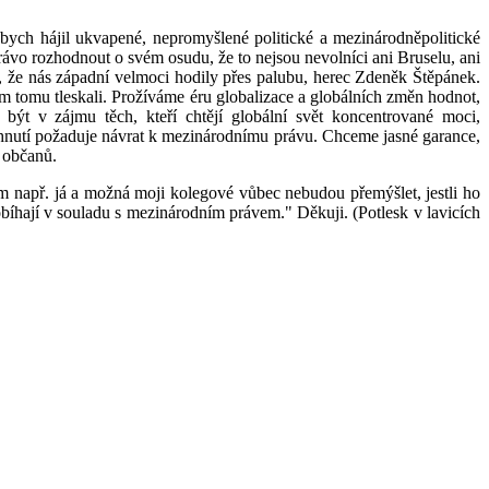
bych hájil ukvapené, nepromyšlené politické a mezinárodněpolitické
rávo rozhodnout o svém osudu, že to nejsou nevolníci ani Bruselu, ani
, že nás západní velmoci hodily přes palubu, herec Zdeněk Štěpánek.
m tomu tleskali. Prožíváme éru globalizace a globálních změn hodnot,
být v zájmu těch, kteří chtějí globální svět koncentrované moci,
 hnutí požaduje návrat k mezinárodnímu právu. Chceme jasné garance,
h občanů.
ém např. já a možná moji kolegové vůbec nebudou přemýšlet, jestli ho
bíhají v souladu s mezinárodním právem." Děkuji. (Potlesk v lavicích