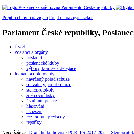
Přejít na hlavní navigaci
Přejít na navigaci sekce
Parlament České republiky, Poslane
Úvod
Poslanci a orgány
poslanci
poslanecké kluby
výbory, komise a delegace
Jednání a dokumenty
navržený pořad schůze
schválený pořad schůze
stenoprotokoly
sněmovní tisky
ústní interpelace
hlasování
usnesení
rozhodnutí předsedy
rejstříky
Nacházíte se:
Digitální knihovna
›
PČR, PS 2017-2021
›
Stenoprotok