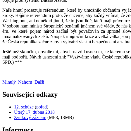
bojuje proti systému Bašára Asada.
Naše hnutí prosazuje referendum, které by umožnilo občanům vyjádř
kroky. Hájíme referendum proto, že chceme, aby každý vnímal, že zde 
Washingtonu, ani odněkud jinud, že to jsou lidé, kteří mají právo 
V sobotu nám ministr Stropnický oznámil jménem své vlády, že nás kd
éru, ve které pojem národ začíná být považován za sprosté slovo
maximalizovaných zisků. Naopak imigrační krize a velká válka jsou 
že Česká republika začne znovu vytvářet vlastní bezpečnostní a zahra
Ještě než skončím, dovolte mi, abych navrhl usnesení, ke kterému se
mají podpořit. Návrh usnesení zní: "Vyzýváme vládu České republiky,
SPD.) ***
Minulý
Nahoru
Další
Související odkazy
12. schůze
(
pořad
)
Úterý 17. dubna 2018
Zvukový záznam
(MP3; 13MB)
Informace