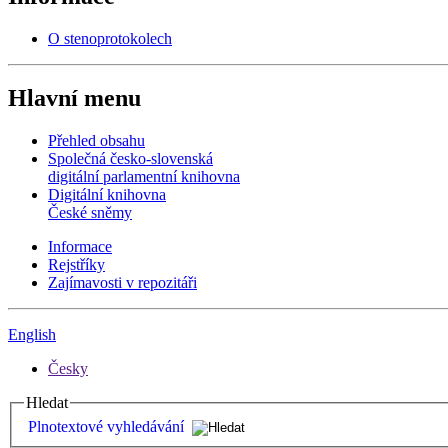
O stenoprotokolech
Hlavní menu
Přehled obsahu
Společná česko-slovenská
digitální parlamentní knihovna
Digitální knihovna
České sněmy
Informace
Rejstříky
Zajímavosti v repozitáři
English
Česky
Hledat
Plnotextové vyhledávání