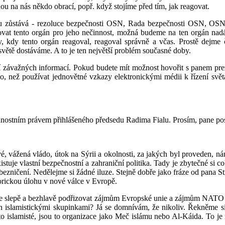
ou na nás někdo obrací, popř. když stojíme před tím, jak reagovat.
 zůstává - rezoluce bezpečnosti OSN, Rada bezpečnosti OSN, OSN ja
ňovat tento orgán pro jeho nečinnost, možná budeme na ten orgán nad
ady, kdy tento orgán reagoval, reagoval správně a včas. Prostě dejm
větě dostáváme. A to je ten největší problém současné doby.
ání závažných informací. Pokud budete mít možnost hovořit s panem p
o, než používat jednovětné vzkazy elektronickými médii k řízení sv
ednostním právem přihlášeného předsedu Radima Fialu. Prosím, pane po
, vážená vládo, útok na Sýrii a okolnosti, za jakých byl proveden, nám
existuje vlastní bezpečnostní a zahraniční politika. Tady je zbytečné s
bezničení. Nedělejme si žádné iluze. Stejně dobře jako fráze od pana St
orickou úlohu v nové válce v Evropě.
y se slepě a bezhlavě podřizovat zájmům Evropské unie a zájmům NATO 
h islamistickými skupinkami? Já se domnívám, že nikoliv. Řekněme si
to islamisté, jsou to organizace jako Meč islámu nebo Al-Káida. To je