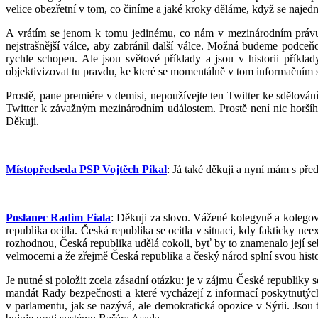
velice obezřetní v tom, co činíme a jaké kroky děláme, když se najedn
A vrátím se jenom k tomu jedinému, co nám v mezinárodním právu
nejstrašnější válce, aby zabránil další válce. Možná budeme podce
rychle schopen. Ale jsou světové příklady a jsou v historii příkl
objektivizovat tu pravdu, ke které se momentálně v tom informačním s
Prostě, pane premiére v demisi, nepoužívejte ten Twitter ke sdělov
Twitter k závažným mezinárodním událostem. Prostě není nic horšíh
Děkuji.
Místopředseda PSP Vojtěch Pikal
: Já také děkuji a nyní mám s př
Poslanec Radim Fiala
: Děkuji za slovo. Vážené kolegyně a kolegové
republika ocitla. Česká republika se ocitla v situaci, kdy fakticky ne
rozhodnou, Česká republika udělá cokoli, byť by to znamenalo její se
velmocemi a že zřejmě Česká republika a český národ splní svou hist
Je nutné si položit zcela zásadní otázku: je v zájmu České republik
mandát Rady bezpečnosti a které vycházejí z informací poskytnutýc
v parlamentu, jak se nazývá, ale demokratická opozice v Sýrii. Jsou 