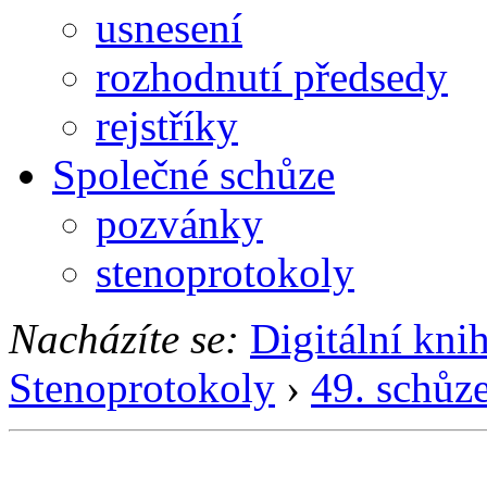
usnesení
rozhodnutí předsedy
rejstříky
Společné schůze
pozvánky
stenoprotokoly
Nacházíte se:
Digitální kni
Stenoprotokoly
›
49. schůz