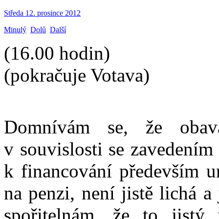
Středa 12. prosince 2012
Minulý
Dolů
Další
(16.00 hodin)
(pokračuje Votava)
Domnívám se, že obava
v souvislosti se zavedením
k financování především ur
na penzi, není jistě lichá 
spořitelnám, že to jistý