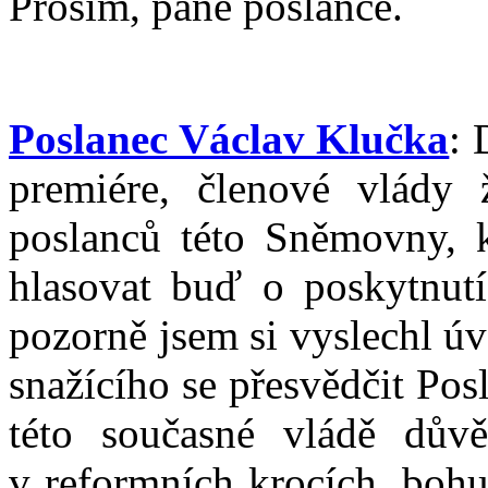
Prosím, pane poslanče.
Poslanec Václav Klučka
: 
premiére, členové vlády 
poslanců této Sněmovny, k
hlasovat buď o poskytnutí
pozorně jsem si vyslechl ú
snažícího se přesvědčit Po
této současné vládě důvě
v reformních krocích, bohu