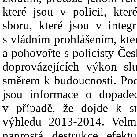
které jsou v policii, kte
sboru, které jsou v integr
s vládním prohlášením, kte
a pohovořte s policisty Če
doprovázejících výkon sl
směrem k budoucnosti. Podí
jsou informace o dopade
v případě, že dojde k s
výhledu 2013-2014. Velmi
naprostá destrukce efekt