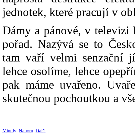
jednotek, které pracují v ob
Dámy a pánové, v televizi 
pořad. Nazývá se to Česko
tam vaří velmi senzační jí
lehce osolíme, lehce opepř
pak máme uvařeno. Uvařen
skutečnou pochoutkou a vš
Minulý
Nahoru
Další