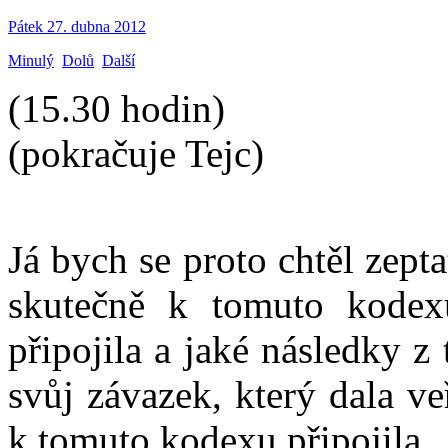
Pátek 27. dubna 2012
Minulý
Dolů
Další
(15.30 hodin)
(pokračuje Tejc)
Já bych se proto chtěl zept
skutečně k tomuto kodex
připojila a jaké následky 
svůj závazek, který dala veř
k tomuto kodexu připojila.