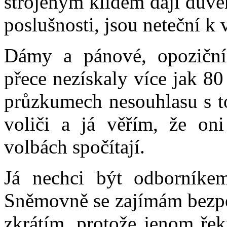
strojeným klidem dají důvě
poslušnosti, jsou neteční k
Dámy a pánové, opoziční 
přece nezískaly více jak 80
průzkumech nesouhlasu s to
voliči a já věřím, že on
volbách spočítají.
Já nechci být odborníke
Sněmovně se zajímám bezpeč
zkrátím, protože jenom řek