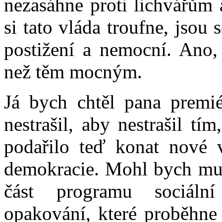
nezasáhne proti lichvářům
si tato vláda troufne, jsou 
postižení a nemocní. Ano,
než těm mocným.
Já bych chtěl pana premié
nestrašil, aby nestrašil t
podařilo teď konat nové v
demokracie. Mohl bych mu p
část programu sociáln
opakování, které proběhne 