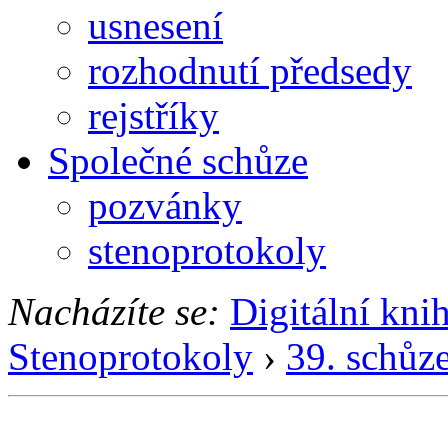
usnesení
rozhodnutí předsedy
rejstříky
Společné schůze
pozvánky
stenoprotokoly
Nacházíte se:
Digitální kni
Stenoprotokoly
›
39. schůz