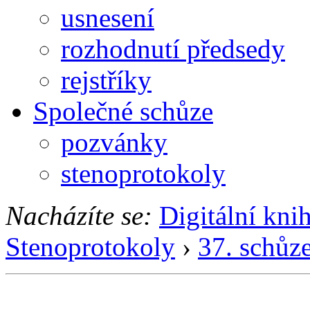
usnesení
rozhodnutí předsedy
rejstříky
Společné schůze
pozvánky
stenoprotokoly
Nacházíte se:
Digitální kni
Stenoprotokoly
›
37. schůz