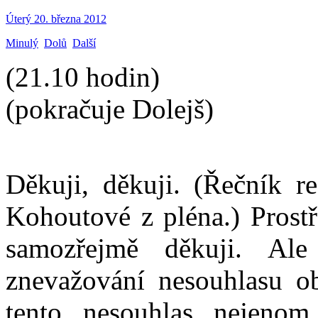
Úterý 20. března 2012
Minulý
Dolů
Další
(21.10 hodin)
(pokračuje Dolejš)
Děkuji, děkuji. (Řečník 
Kohoutové z pléna.) Prostř
samozřejmě děkuji. Al
znevažování nesouhlasu ob
tento nesouhlas nejenom 