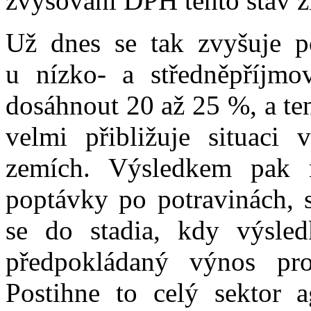
zvyšování DPH tento stav z
Už dnes se tak zvyšuje po
u nízko- a středněpříjmo
dosáhnout 20 až 25 %, a te
velmi přibližuje situaci
zemích. Výsledkem pak 
poptávky po potravinách,
se do stadia, kdy výsl
předpokládaný výnos pro
Postihne to celý sektor 