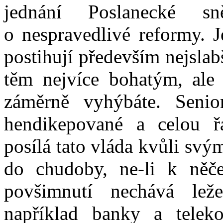
jednání Poslanecké s
o nespravedlivé reformy. J
postihují především nejslab
těm nejvíce bohatým, ale 
záměrně vyhýbáte. Senio
hendikepované a celou řa
posílá tato vláda kvůli sv
do chudoby, ne-li k něč
povšimnutí nechává leže
například banky a teleko