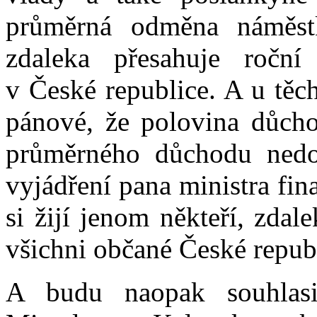
průměrná odměna náměstk
zdaleka přesahuje ročn
v České republice. A u těc
pánové, že polovina důcho
průměrného důchodu nedo
vyjádření pana ministra fin
si žijí jenom někteří, zdal
všichni občané České republi
A budu naopak souhlasi