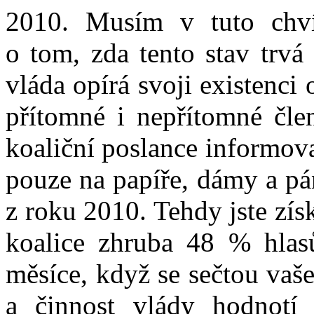
2010. Musím v tuto chvíl
o tom, zda tento stav trvá
vláda opírá svoji existenci
přítomné i nepřítomné čle
koaliční poslance informov
pouze na papíře, dámy a pá
z roku 2010. Tehdy jste zís
koalice zhruba 48 % hlasů
měsíce, když se sečtou vaš
a činnost vlády hodnot