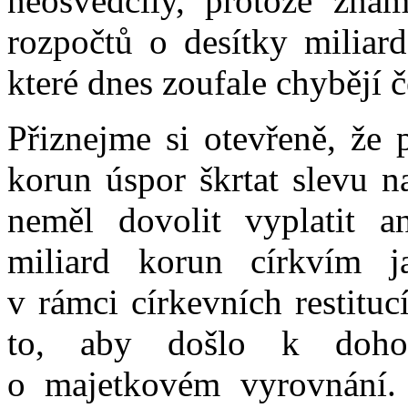
neosvědčily, protože zna
rozpočtů o desítky miliard
které dnes zoufale chybějí
Přiznejme si otevřeně, že 
korun úspor škrtat slevu n
neměl dovolit vyplatit a
miliard korun církvím j
v rámci církevních restitu
to, aby došlo k doho
o majetkovém vyrovnání.