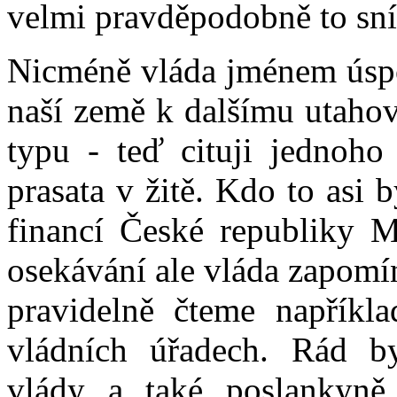
velmi pravděpodobně to sní
Nicméně vláda jménem úspo
naší země k dalšímu utaho
typu - teď cituji jednoho
prasata v žitě. Kdo to asi
financí České republiky M
osekávání ale vláda zapomí
pravidelně čteme napříkl
vládních úřadech. Rád b
vlády a také poslankyně 