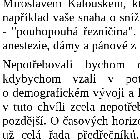
Miroslavem Kalouskem, kte
například vaše snaha o sníž
- "pouhopouhá řezničina". 
anestezie, dámy a pánové z 
Nepotřebovali bychom o
kdybychom vzali v pot
o demografickém vývoji a 
v tuto chvíli zcela nepot
pozdější. O časových horiz
už celá řada předřečníků