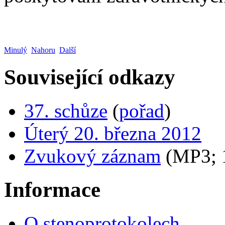
Minulý
Nahoru
Další
Související odkazy
37. schůze
(
pořad
)
Úterý 20. března 2012
Zvukový záznam
(MP3;
Informace
O stenoprotokolech