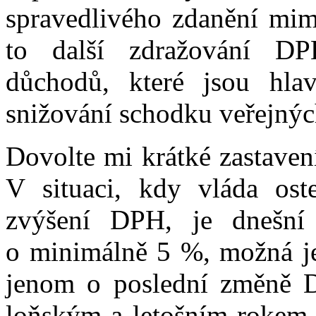
spravedlivého zdanění mim
to další zdražování DP
důchodů, které jsou hla
snižování schodku veřejnýc
Dovolte mi krátké zastaven
V situaci, kdy vláda oste
zvýšení DPH, je dnešní 
o minimálně 5 %, možná je
jenom o poslední změně D
loňským a letošním rokem. 