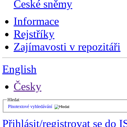
České sněmy
Informace
Rejstříky
Zajímavosti v repozitáři
English
Česky
Hledat
Plnotextové vyhledávání
Přihlásit/registrovat se do I