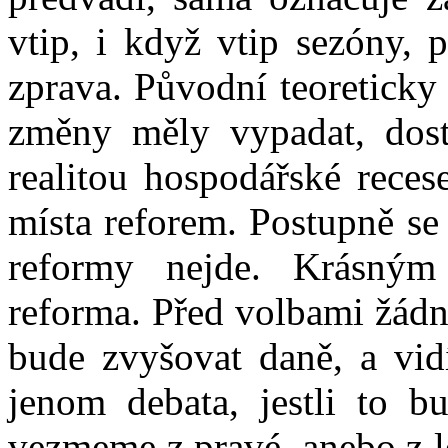
vtip, i když vtip sezóny, p
zprava. Původní teoreticky 
změny měly vypadat, dostá
realitou hospodářské recese
místa reforem. Postupně se
reformy nejde. Krásný
reforma. Před volbami žádná
bude zvyšovat daně, a vid
jenom debata, jestli to b
vezmeme z pravé, anebo z l