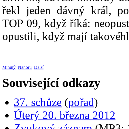
řekl jeden dávný král, po
TOP 09, když říká: neopust
opustili, když mají takovéh
Minulý
Nahoru
Další
Související odkazy
37. schůze
(
pořad
)
Úterý 20. března 2012
Zvukový záznam
(MP3;