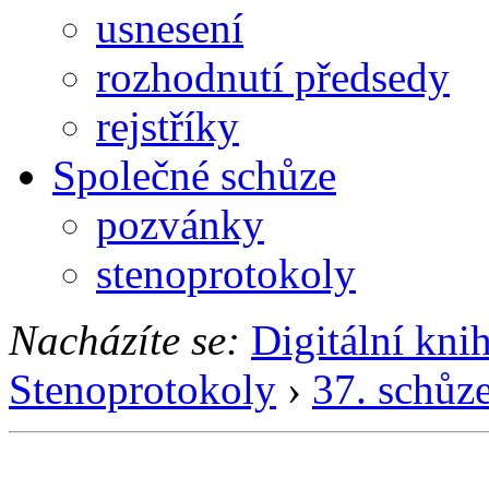
usnesení
rozhodnutí předsedy
rejstříky
Společné schůze
pozvánky
stenoprotokoly
Nacházíte se:
Digitální kni
Stenoprotokoly
›
37. schůz