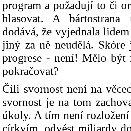
program a požadují to či o
hlasovat. A bártostrana 
dodává, že vyjednala lidem 
jiný za ně neudělá. Skóre
progrese - není! Mělo být
pokračovat?
Čili svornost není na věce
svornost je na tom zachova
úkoly. A tím není rozložen
církvím, odvést miliardy d