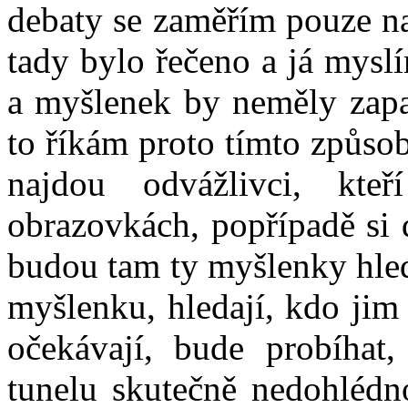
debaty se zaměřím pouze n
tady bylo řečeno a já mysl
a myšlenek by neměly zapad
to říkám proto tímto způso
najdou odvážlivci, kteř
obrazovkách, popřípadě si 
budou tam ty myšlenky hled
myšlenku, hledají, kdo jim
očekávají, bude probíhat
tunelu skutečně nedohlédn