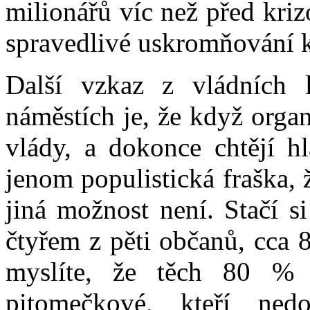
milionářů víc než před kri
spravedlivé uskromňování 
Další vzkaz z vládních 
náměstích je, že když organ
vlády, a dokonce chtějí hl
jenom populistická fraška, ž
jiná možnost není. Stačí s
čtyřem z pěti občanů, cca 
myslíte, že těch 80 % 
pitomečkové, kteří ned