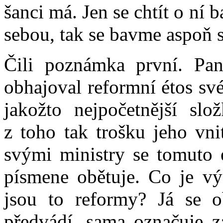
šanci má. Jen se chtít o ní
sebou, tak se bavme aspoň 
Čili poznámka první. Pan
obhajoval reformní étos sv
jakožto nejpočetnější slo
z toho tak trošku jeho vni
svými ministry se tomuto 
písmene obětuje. Co je vý
jsou to reformy? Já se 
předvádí, sama označuje za