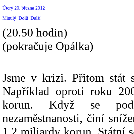
Úterý 20. března 2012
Minulý
Dolů
Další
(20.50 hodin)
(pokračuje Opálka)
Jsme v krizi. Přitom stát 
Například oproti roku 20
korun. Když se podí
nezaměstnanosti, činí sníž
1,2 miliardy korun. Státní 