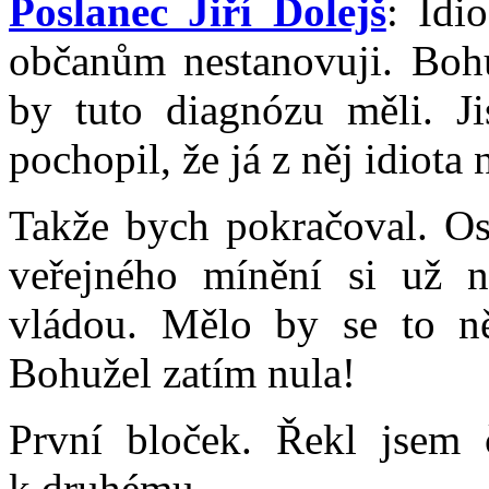
Poslanec Jiří Dolejš
: Idi
občanům nestanovuji. Bohuž
by tuto diagnózu měli. Ji
pochopil, že já z něj idiota
Takže bych pokračoval. O
veřejného mínění si už ne
vládou. Mělo by se to ně
Bohužel zatím nula!
První bloček. Řekl jsem č
k druhému.