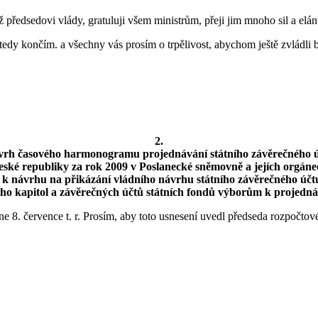
 předsedovi vlády, gratuluji všem ministrům, přeji jim mnoho sil a elánu
edy končím. a všechny vás prosím o trpělivost, abychom ještě zvládli b
2.
rh časového harmonogramu projednávání státního závěrečného 
eské republiky za rok 2009 v Poslanecké sněmovně a jejích orgáne
 k návrhu na přikázání vládního návrhu státního závěrečného účt
eho kapitol a závěrečných účtů státních fondů výborům k projedná
e 8. července t. r. Prosím, aby toto usnesení uvedl předseda rozpočt