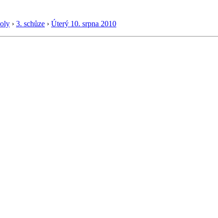
oly
›
3. schůze
›
Úterý 10. srpna 2010