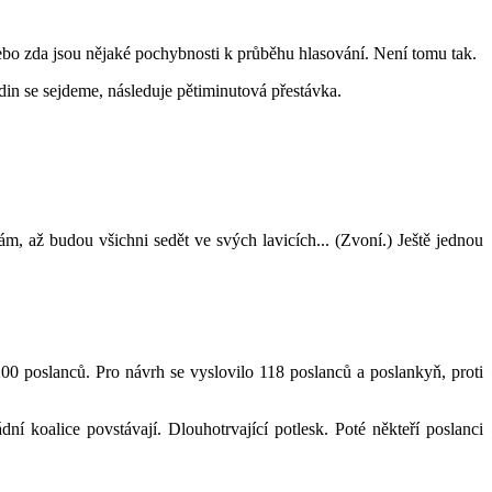
ebo zda jsou nějaké pochybnosti k průběhu hlasování. Není tomu tak.
odin se sejdeme, následuje pětiminutová přestávka.
m, až budou všichni sedět ve svých lavicích... (Zvoní.) Ještě jednou
0 poslanců. Pro návrh se vyslovilo 118 poslanců a poslankyň, proti
í koalice povstávají. Dlouhotrvající potlesk. Poté někteří poslanci