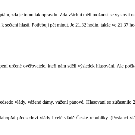
eptám, zda je tomu tak opravdu. Zda všichni měli možnost se vyslovit n
 k sečtení hlasů. Potřebují pět minut. Je 21.32 hodin, takže ve 21.37 h
ení určené ověřovatele, kteří nám sdělí výsledek hlasování. Ale počká
dsedo vlády, vážené dámy, vážení pánové. Hlasování se zúčastnilo 20
opřál předsedovi vlády i celé vládě České republiky. (Poslanci vládn