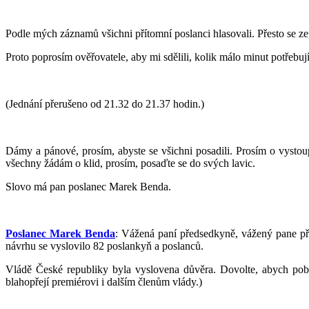
Podle mých záznamů všichni přítomní poslanci hlasovali. Přesto se z
Proto poprosím ověřovatele, aby mi sdělili, kolik málo minut potřebují
(Jednání přerušeno od 21.32 do 21.37 hodin.)
Dámy a pánové, prosím, abyste se všichni posadili. Prosím o vystoup
všechny žádám o klid, prosím, posaďte se do svých lavic.
Slovo má pan poslanec Marek Benda.
Poslanec Marek Benda
: Vážená paní předsedkyně, vážený pane pře
návrhu se vyslovilo 82 poslankyň a poslanců.
Vládě České republiky byla vyslovena důvěra. Dovolte, abych poblah
blahopřejí premiérovi i dalším členům vlády.)