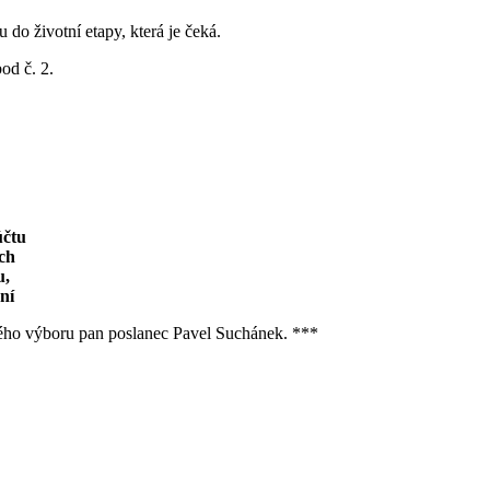
 do životní etapy, která je čeká.
od č. 2.
účtu
ch
u,
ní
ového výboru pan poslanec Pavel Suchánek. ***