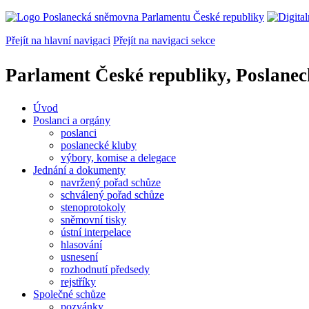
Přejít na hlavní navigaci
Přejít na navigaci sekce
Parlament České republiky, Poslane
Úvod
Poslanci a orgány
poslanci
poslanecké kluby
výbory, komise a delegace
Jednání a dokumenty
navržený pořad schůze
schválený pořad schůze
stenoprotokoly
sněmovní tisky
ústní interpelace
hlasování
usnesení
rozhodnutí předsedy
rejstříky
Společné schůze
pozvánky