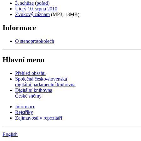
3. schůze
(
pořad
)
Úterý 10. srpna 2010
Zvukový záznam
(MP3; 13MB)
Informace
O stenoprotokolech
Hlavní menu
Přehled obsahu
Společná česko-slovenská
digitální parlamentní knihovna
Digitální knihovna
České sněmy
Informace
Rejstříky
Zajímavosti v repozitáři
English