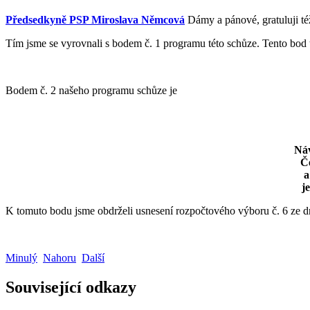
Předsedkyně PSP Miroslava Němcová
Dámy a pánové, gratuluji též
Tím jsme se vyrovnali s bodem č. 1 programu této schůze. Tento bod t
Bodem č. 2 našeho programu schůze je
Náv
Č
a
j
K tomuto bodu jsme obdrželi usnesení rozpočtového výboru č. 6 ze dn
Minulý
Nahoru
Další
Související odkazy