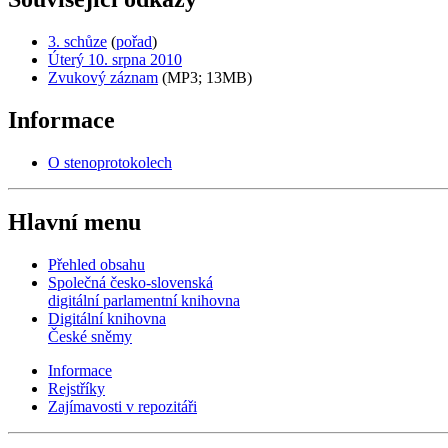
3. schůze
(
pořad
)
Úterý 10. srpna 2010
Zvukový záznam
(MP3; 13MB)
Informace
O stenoprotokolech
Hlavní menu
Přehled obsahu
Společná česko-slovenská
digitální parlamentní knihovna
Digitální knihovna
České sněmy
Informace
Rejstříky
Zajímavosti v repozitáři