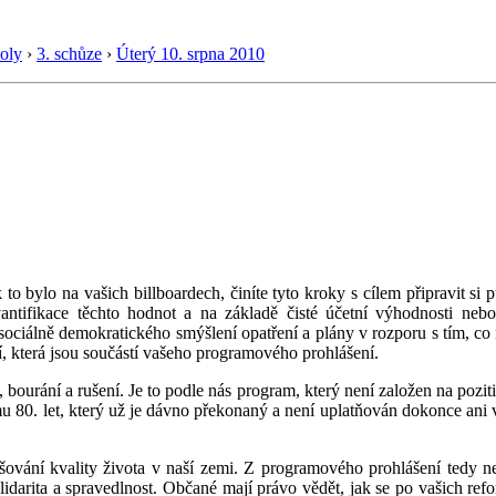
oly
›
3. schůze
›
Úterý 10. srpna 2010
k to bylo na vašich billboardech, činíte tyto kroky s cílem připravit si
vantifikace těchto hodnot a na základě čisté účetní výhodnosti nebo
 sociálně demokratického smýšlení opatření a plány v rozporu s tím, co
, která jsou součástí vašeho programového prohlášení.
, bourání a rušení. Je to podle nás program, který není založen na pozit
lismu 80. let, který už je dávno překonaný a není uplatňován dokonce a
vání kvality života v naší zemi. Z programového prohlášení tedy nen
solidarita a spravedlnost. Občané mají právo vědět, jak se po vašich re