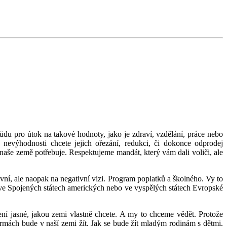
 půdu pro útok na takové hodnoty, jako je zdraví, vzdělání, práce nebo
 nevýhodnosti chcete jejich ořezání, redukci, či dokonce odprodej
 naše země potřebuje. Respektujeme mandát, který vám dali voliči, ale
ivní, ale naopak na negativní vizi. Program poplatků a školného. Vy to
ni ve Spojených státech amerických nebo ve vyspělých státech Evropské
í jasné, jakou zemi vlastně chcete. A my to chceme vědět. Protože
formách bude v naší zemi žít. Jak se bude žít mladým rodinám s dětmi.