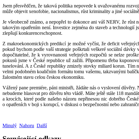
Jsem přesvědčen, že taková politika nepovede k uvažovanému rozvoji 
může objevit xenofobie, nacionalismus, růst kriminality a jiné sociáln
Je všeobecně známo, a nepopřel to dokonce ani váš NERV, že růst ne
takovým opatřením není. Investice zejména do staveb a technologií j
zlepšují konkurenceschopnost.
Z makroekonomických predikcí je možné vyčíst, že deficit veřejných
pokud bychom podle vaší strategie poškrtali veškeré sociální dávky 
dopočitatelné, že k vyrovnanosti veřejných rozpočtů se nelze proš
pokusů jsme v České republice už zažili. Připomenu třeba kuponovou
tunelování. A z České republiky zmizely stovky miliard korun. Tím 
velmi podobném koaličním formátu tomu vašemu, takzvanými balíčky.
žalostném stavu celou českou ekonomiku.
Vážený pane premiére, páni ministři, žádáte nás o vyslovení důvěry. 
nebudeme hlasovat pro důvěru této vládě. Máte ještě stále 118 mandá
a krocích, které podle našeho názoru nepřinesou nic dobrého České 
o opatřeních v boji s korupcí, v diskusi o bezpečnostní nebo zahraničn
Minulý
Nahoru
Další
Související odkazy