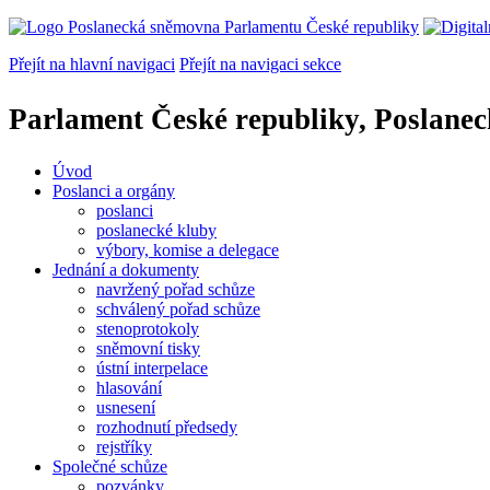
Přejít na hlavní navigaci
Přejít na navigaci sekce
Parlament České republiky, Poslane
Úvod
Poslanci a orgány
poslanci
poslanecké kluby
výbory, komise a delegace
Jednání a dokumenty
navržený pořad schůze
schválený pořad schůze
stenoprotokoly
sněmovní tisky
ústní interpelace
hlasování
usnesení
rozhodnutí předsedy
rejstříky
Společné schůze
pozvánky