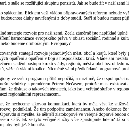
stará o stále se rozšiřující skupinu penzistů. Jak se bude žít v naší ze
eho splácením. Efektem vaší vládou připravovaných reforem nebude vyře
budoucnost dluhy navršenými z doby studií. Staří si budou muset půj
né strategie rozvoje pro naši zemi. Zcela záměrně jste například úpln
íření harmonizace evropského práva v oblasti sociální, rodinné a kult
e, anebo budeme druhořadými Evropany?
acovaných strategií rozvoje jednotlivých měst, obcí a krajů, které by
vých opatření a opatření v boji s hospodářskou krizí. Vládě ani nestálo 
olečném sladění postupu kroků vlády, regionů, měst a obcí bez ohledu na
onů, vážená vládní koalice. Nicméně vámi předkládané programové prohlá
egiony ve svém programu příliš nepočítá, a mrzí mě, že o spolupráci 
 dnešní schůzky s premiérem Petrem Nečasem, protože musí existovat 
ám, že diskuse o takových tématech, jako jsou veřejné služby v regionech
 mezi regionálními reprezentacemi.
, že nechceme takovou komunikaci, která by měla vést ke snižování
ro rozvoj podnikání. Že tím podpoříte zaměstnanost. Anebo dokonce že 
Opravdu si myslíte, že někteří zlatokopové ve veřejné dopravě budou ch
našem státě, tak že tyto veřejné služby více zpřístupníte lidem? Já si
, aby byli ještě bohatší.