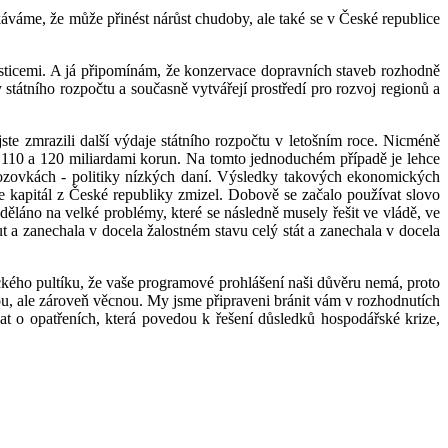
áváme, že může přinést nárůst chudoby, ale také se v České republice
esticemi. A já připomínám, že konzervace dopravních staveb rozhodně
tátního rozpočtu a současně vytvářejí prostředí pro rozvoj regionů a
te zmrazili další výdaje státního rozpočtu v letošním roce. Nicméně
zi 110 a 120 miliardami korun. Na tomto jednoduchém případě je lehce
uvozovkách - politiky nízkých daní. Výsledky takových ekonomických
e kapitál z České republiky zmizel. Dobově se začalo používat slovo
láno na velké problémy, které se následně musely řešit ve vládě, ve
 zanechala v docela žalostném stavu celý stát a zanechala v docela
ického pultíku, že vaše programové prohlášení naši důvěru nemá, proto
ou, ale zároveň věcnou. My jsme připraveni bránit vám v rozhodnutích
at o opatřeních, která povedou k řešení důsledků hospodářské krize,