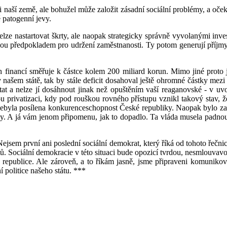
naší země, ale bohužel může založit zásadní sociální problémy, a oček
ě patogenní jevy.
lze nastartovat škrty, ale naopak strategicky správně vyvolanými inv
sou předpokladem pro udržení zaměstnanosti. Ty potom generují příjmy s
 financí směřuje k částce kolem 200 miliard korun. Mimo jiné proto js
v našem státě, tak by stále deficit dosahoval ještě ohromné částky me
krtat a nelze jí dosáhnout jinak než opuštěním vaší reaganovské - v 
 privatizaci, kdy pod rouškou rovného přístupu vznikl takový stav, ž
nebyla posílena konkurenceschopnost České republiky. Naopak bylo zadě
 A já vám jenom připomenu, jak to dopadlo. Ta vláda musela padnout a
Nejsem první ani poslední sociální demokrat, který říká od tohoto řečn
tů. Sociální demokracie v této situaci bude opozicí tvrdou, nesmlouvav
republice. Ale zároveň, a to říkám jasně, jsme připraveni komunikov
í politice našeho státu. ***