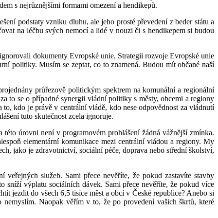
mi lidem s nejrůznějšími formami omezení a hendikepů.
šení podstaty vzniku dluhu, ale jeho prosté převedení z beder státu a
čovat na léčbu svých nemocí a lidé v nouzi či s hendikepem si budou
ě ignorovali dokumenty Evropské unie, Strategii rozvoje Evropské unie
urní politiky. Musím se zeptat, co to znamená. Budou mít občané naší
ly projednány průřezově politickým spektrem na komunální a regionální
za to se o případné synergii vládní politiky s městy, obcemi a regiony
 to, kdo je právě v centrální vládě, kdo nese odpovědnost za vládnutí
šení tuto skutečnost zcela ignoruje.
na této úrovni není v programovém prohlášení žádná vážnější zmínka.
alespoň elementární komunikace mezi centrální vládou a regiony. My
, jako je zdravotnictví, sociální péče, doprava nebo střední školství,
 veřejných služeb. Sami přece nevěříte, že pokud zastavíte stavby
to sníží výplatu sociálních dávek. Sami přece nevěříte, že pokud více
tít jezdit do všech 6,5 tisíce měst a obcí v České republice? Anebo si
 to nemyslím. Naopak věřím v to, že po provedení vašich škrtů, které