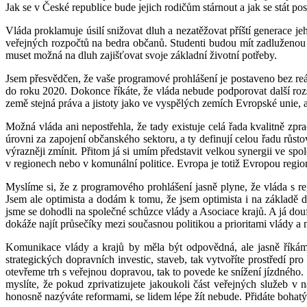
Jak se v České republice bude jejich rodičům stárnout a jak se stát po
Vláda proklamuje úsilí snižovat dluh a nezatěžovat příští generace j
veřejných rozpočtů na bedra občanů. Studenti budou mít zadluženou 
muset možná na dluh zajišťovat svoje základní životní potřeby.
Jsem přesvědčen, že vaše programové prohlášení je postaveno bez reál
do roku 2020. Dokonce říkáte, že vláda nebude podporovat další rozš
země stejná práva a jistoty jako ve vyspělých zemích Evropské uni
Možná vláda ani nepostřehla, že tady existuje celá řada kvalitně zpr
úrovni za zapojení občanského sektoru, a ty definují celou řadu růsto
výrazněji zmínit. Přitom já si umím představit velkou synergii ve sp
v regionech nebo v komunální politice. Evropa je totiž Evropou regi
Myslíme si, že z programového prohlášení jasně plyne, že vláda s r
Jsem ale optimista a dodám k tomu, že jsem optimista i na základě
jsme se dohodli na společné schůzce vlády a Asociace krajů. A já douf
dokáže najít průsečíky mezi současnou politikou a prioritami vlády a
Komunikace vlády a krajů by měla být odpovědná, ale jasně říkáme
strategických dopravních investic, staveb, tak vytvoříte prostředí p
otevřeme trh s veřejnou dopravou, tak to povede ke snížení jízdného. 
myslíte, že pokud zprivatizujete jakoukoli část veřejných služeb v 
honosně nazýváte reformami, se lidem lépe žít nebude. Přidáte bohatým