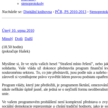
stenoprotokoly
Nacházíte se:
Digitální knihovna
›
PČR, PS 2010-2013
›
Stenoprotok
Úterý 10. srpna 2010
Minulý
Dolů
Další
(18.50 hodin)
(pokračuje Hašek)
Myslíme si, že ve stylu vašich hesel "Strašení místo řešení", nebo ja
solidarita. Vaše vláda už dokonce představila program finanční k
soukromému sektoru. To, co jste představili, jsou podle nás a našeho
zároveň si vymiňujeme právo vysvětlit lidem pravou podstatu opatření
Program vlády, který jste předložili, je programem škrtání, omezování
nikde neříkáte úplně jasně, ale jedná se o nejčistší formu neolibera
unie.
Ve vašem programovém prohlášení není komplexní představa o zvyšo
sociální demokracie reprezentuje a chrání tradiční hodnoty, jako je 