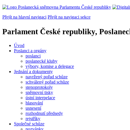
Přejít na hlavní navigaci
Přejít na navigaci sekce
Parlament České republiky, Poslane
Úvod
Poslanci a orgány
poslanci
poslanecké kluby
výbory, komise a delegace
Jednání a dokumenty
navržený pořad schůze
schválený pořad schůze
stenoprotokoly
sněmovní tisky
ústní interpelace
hlasování
usnesení
rozhodnutí předsedy
rejstříky
Společné schůze
pozvánky