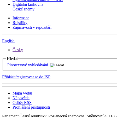
Digitální knihovna
České sněmy
Informace
Rejstříky
Zajímavosti v repozitáři
English
Česky
Hledat
Plnotextové vyhledávání
Přihlásit/registrovat se do ISP
Mapa webu
Nápověda
Odběr RSS
Prohlášení přístupnosti
Parlament České republiky, Poslanecká sněmovna, Sněmovní 4, 118 2