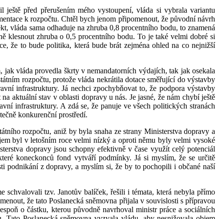
 ještě před přerušením mého vystoupení, vláda si vybrala variantu
umentace k rozpočtu. Chtěl bych jenom připomenout, že původní návrh
ekt, vláda sama odhaduje na zhruba 0,8 procentního bodu, to znamená
ě klesnout zhruba o 0,5 procentního bodu. To je také velmi dobré si
e, že to bude politika, která bude brát zejména ohled na co nejnižší
 jak vláda provedla škrty v nemandatorních výdajích, tak jak osekala
tátním rozpočtu, protože vláda nekrátila dotace směřující do výstavby
ravní infrastruktury. Já nechci zpochybňovat to, že podpora výstavby
a aktuální stav v oblasti dopravy u nás. Je jasné, že nám chybí ještě
avní infrastruktury. A zdá se, že panuje ve všech politických stranách
atečně konkurenční prostředí.
tátního rozpočtu, aniž by byla snaha ze strany Ministerstva dopravy a
jem byl v letošním roce velmi nízký a oproti němu byly velmi vysoké
sterstva dopravy jsou schopny efektivně v čase využít celý potenciál
teré koneckonců fond vytváří podmínky. Já si myslím, že se určitě
i podnikání z dopravy, a myslím si, že by to pochopili i občané naší
chvalovali tzv. Janotův balíček, řešili i témata, která nebyla přímo
omenout, že tato Poslanecká sněmovna přijala v souvislosti s přípravou
lespoň o částku, kterou původně navrhoval ministr práce a sociálních
oru. Tato Poslanecká sněmovna vyzvala vládu, aby nesnižovala objem