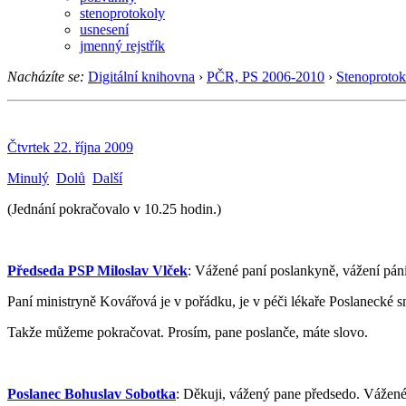
stenoprotokoly
usnesení
jmenný rejstřík
Nacházíte se:
Digitální knihovna
›
PČR, PS 2006-2010
›
Stenoprotok
Čtvrtek 22. října 2009
Minulý
Dolů
Další
(Jednání pokračovalo v 10.25 hodin.)
Předseda PSP Miloslav Vlček
: Vážené paní poslankyně, vážení pán
Paní ministryně Kovářová je v pořádku, je v péči lékaře Poslanecké s
Takže můžeme pokračovat. Prosím, pane poslanče, máte slovo.
Poslanec Bohuslav Sobotka
: Děkuji, vážený pane předsedo. Vážené 