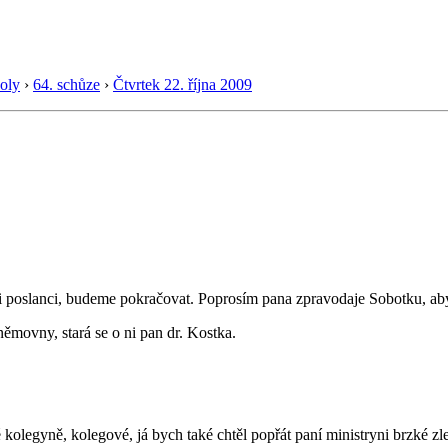
oly
›
64. schůze
›
Čtvrtek 22. října 2009
i poslanci, budeme pokračovat. Poprosím pana zpravodaje Sobotku, ab
němovny, stará se o ni pan dr. Kostka.
kolegyně, kolegové, já bych také chtěl popřát paní ministryni brzké zl