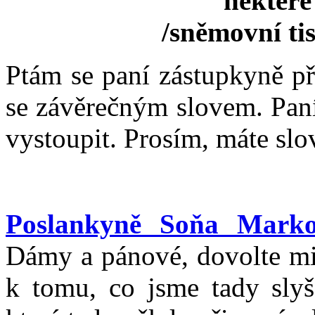
některé
/sněmovní ti
Ptám se paní zástupkyně pře
se závěrečným slovem. Pan
vystoupit. Prosím, máte slo
Poslankyně Soňa Mark
Dámy a pánové, dovolte mi,
k tomu, co jsme tady slyše