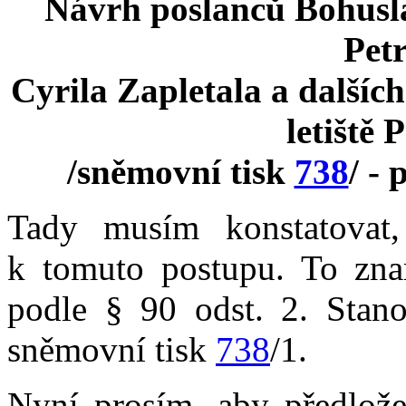
Návrh poslanců Bohusl
Petr
Cyrila Zapletala a dalšíc
letiště
/sněmovní tisk
738
/ - 
Tady musím konstatovat
k tomuto postupu. To zn
podle § 90 odst. 2. Stano
sněmovní tisk
738
/1.
Nyní prosím, aby předlože