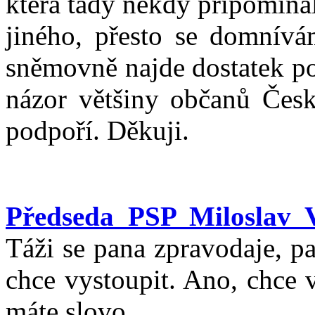
která tady někdy připomína
jiného, přesto se domnívá
sněmovně najde dostatek po
názor většiny občanů Česk
podpoří. Děkuji.
Předseda PSP Miloslav 
Táži se pana zpravodaje, pa
chce vystoupit. Ano, chce 
máte slovo.