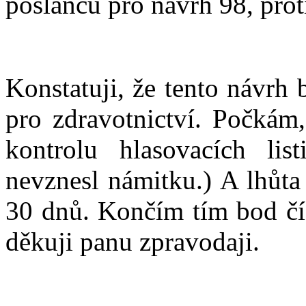
poslanců pro návrh 98, proti
Konstatuji, že tento návrh
pro zdravotnictví. Počkám
kontrolu hlasovacích list
nevznesl námitku.) A lhůta
30 dnů. Končím tím bod čís
děkuji panu zpravodaji.