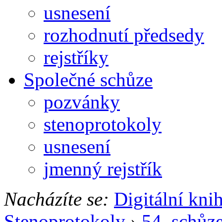
usnesení
rozhodnutí předsedy
rejstříky
Společné schůze
pozvánky
stenoprotokoly
usnesení
jmenný rejstřík
Nacházíte se:
Digitální kni
Stenoprotokoly
›
54. schůz