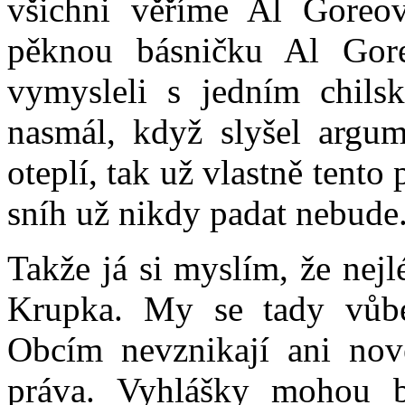
všichni věříme Al Goreov
pěknou básničku Al Gor
vymysleli s jedním chils
nasmál, když slyšel argu
oteplí, tak už vlastně tent
sníh už nikdy padat nebude
Takže já si myslím, že nejl
Krupka. My se tady vůb
Obcím nevznikají ani nov
práva. Vyhlášky mohou b