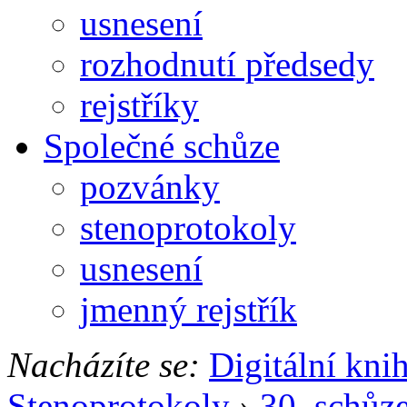
usnesení
rozhodnutí předsedy
rejstříky
Společné schůze
pozvánky
stenoprotokoly
usnesení
jmenný rejstřík
Nacházíte se:
Digitální kni
Stenoprotokoly
›
30. schůz