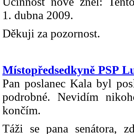
Účinnost nově zněl: Tent
1. dubna 2009.
Děkuji za pozornost.
Místopředsedkyně PSP L
Pan poslanec Kala byl pos
podrobné. Nevidím nikoh
končím.
Táži se pana senátora, zd