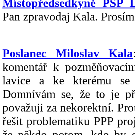
Místopředsedkyně PSP 
Pan zpravodaj Kala. Prosím
Poslanec Miloslav Kala
komentář k pozměňovacím
lavice a ke kterému se 
Domnívám se, že to je př
považuji za nekorektní. Pro
řešit problematiku PPP proj
že někdo potom, kdo by o