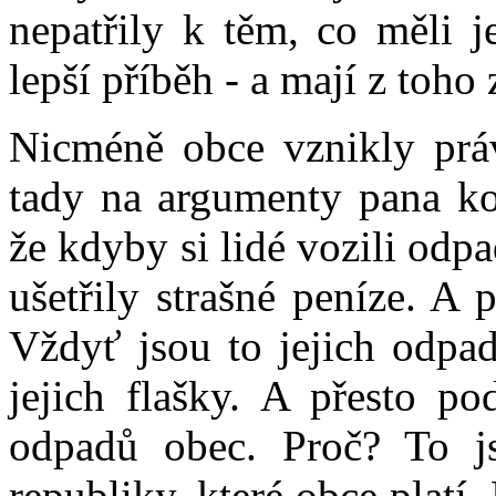
nepatřily k těm, co měli j
lepší příběh - a mají z toho 
Nicméně obce vznikly práv
tady na argumenty pana ko
že kdyby si lidé vozili odp
ušetřily strašné peníze. A
Vždyť jsou to jejich odpad
jejich flašky. A přesto p
odpadů obec. Proč? To j
republiky, které obce platí