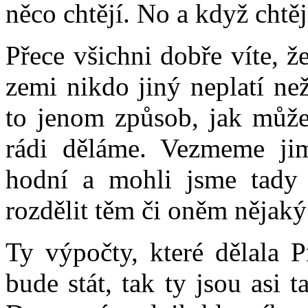
něco chtějí. No a když chtějí
Přece všichni dobře víte, ž
zemi nikdo jiný neplatí ne
to jenom způsob, jak může
rádi děláme. Vezmeme ji
hodní a mohli jsme tady
rozdělit těm či oněm nějak
Ty výpočty, které dělala Pra
bude stát, tak ty jsou asi t