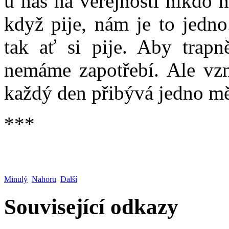
u nás na veřejnosti nikdo 
když pije, nám je to jedn
tak ať si pije. Aby trapn
nemáme zapotřebí. Ale vzn
každý den přibývá jedno mě
***
Minulý
Nahoru
Další
Související odkazy