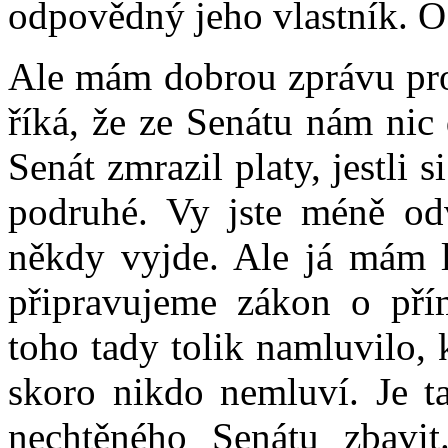
odpovědný jeho vlastník. O
Ale mám dobrou zprávu pro 
říká, že ze Senátu nám ni
Senát zmrazil platy, jestli 
podruhé. Vy jste méně odv
někdy vyjde. Ale já mám l
připravujeme zákon o přím
toho tady tolik namluvilo,
skoro nikdo nemluví. Je ta
nechtěného Senátu zbavit