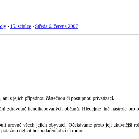
oly
›
15. schůze
›
Středa 6. června 2007
ni s jejich případnou částečnou či postupnou privatizací.
 zdravotně hendikepovaných občanů. Hledejme jiné nástroje pro ome
ní úrovně všech jejích obyvatel. Očekáváme proto její aktivnější roli
 potažmo deficit hospodaření obcí či rodin.