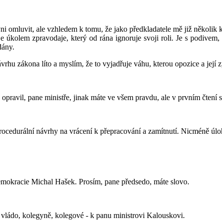
i omluvit, ale vzhledem k tomu, že jako předkladatele mě již několik k
je úkolem zpravodaje, který od rána ignoruje svoji roli. Je s podivem,
dány.
návrhu zákona líto a myslím, že to vyjadřuje váhu, kterou opozice a jej
s opravil, pane ministře, jinak máte ve všem pravdu, ale v prvním čte
rocedurální návrhy na vrácení k přepracování a zamítnutí. Nicméně úloh
demokracie Michal Hašek. Prosím, pane předsedo, máte slovo.
 vládo, kolegyně, kolegové - k panu ministrovi Kalouskovi.