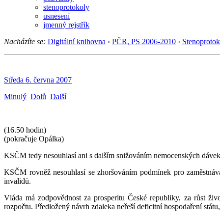
stenoprotokoly
usnesení
jmenný rejstřík
Nacházíte se:
Digitální knihovna
›
PČR, PS 2006-2010
›
Stenoprotok
Středa 6. června 2007
Minulý
Dolů
Další
(16.50 hodin)
(pokračuje Opálka)
KSČM tedy nesouhlasí ani s dalším snižováním nemocenských dávek, a
KSČM rovněž nesouhlasí se zhoršováním podmínek pro zaměstnávání
invalidů.
Vláda má zodpovědnost za prosperitu České republiky, za růst život
rozpočtu. Předložený návrh zdaleka neřeší deficitní hospodaření státu,