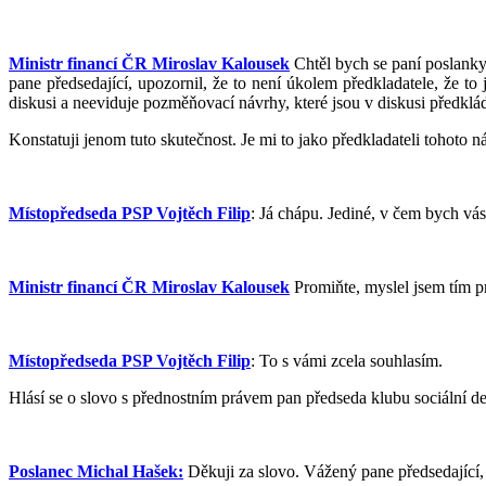
Ministr financí ČR Miroslav Kalousek
Chtěl bych se paní poslankyn
pane předsedající, upozornil, že to není úkolem předkladatele, že to 
diskusi a neeviduje pozměňovací návrhy, které jsou v diskusi předklá
Konstatuji jenom tuto skutečnost. Je mi to jako předkladateli tohoto 
Místopředseda PSP Vojtěch Filip
: Já chápu. Jediné, v čem bych vá
Ministr financí ČR Miroslav Kalousek
Promiňte, myslel jsem tím p
Místopředseda PSP Vojtěch Filip
: To s vámi zcela souhlasím.
Hlásí se o slovo s přednostním právem pan předseda klubu sociální 
Poslanec Michal Hašek:
Děkuji za slovo. Vážený pane předsedající,