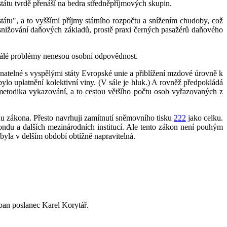
tátu tvrdě přenáší na bedra středněpříjmových skupin.
tátu", a to vyššími příjmy státního rozpočtu a snížením chudoby, což
nižování daňových základů, prostě praxi černých pasažérů daňového
nazrálé problémy nenesou osobní odpovědnost.
natelné s vyspělými státy Evropské unie a přiblížení mzdové úrovně k
ylo uplatnění kolektivní viny. (V sále je hluk.) A rovněž předpokládá
á metodika vykazování, a to cestou většího počtu osob vyřazovaných z
hu zákona. Přesto navrhuji zamítnutí sněmovního tisku
222
jako celku.
ndu a dalších mezinárodních institucí. Ale tento zákon není pouhým
yla v delším období obtížně napravitelná.
pan poslanec Karel Korytář.