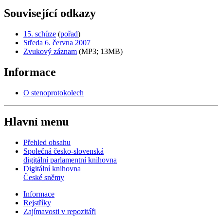
Související odkazy
15. schůze
(
pořad
)
Středa 6. června 2007
Zvukový záznam
(MP3; 13MB)
Informace
O stenoprotokolech
Hlavní menu
Přehled obsahu
Společná česko-slovenská
digitální parlamentní knihovna
Digitální knihovna
České sněmy
Informace
Rejstříky
Zajímavosti v repozitáři