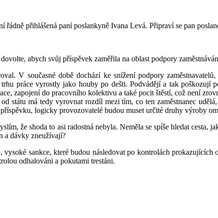
ní řádně přihlášená paní poslankyně Ivana Levá. Připraví se pan poslan
dovolte, abych svůj příspěvek zaměřila na oblast podpory zaměstnáván
roval. V současné době dochází ke snížení podpory zaměstnavatelů, 
rhu práce vyrostly jako houby po dešti. Podvádějí a tak poškozují po
ace, zapojení do pracovního kolektivu a také pocit štěstí, což není zrov
od státu má tedy vyrovnat rozdíl mezi tím, co ten zaměstnanec udělá, 
oto příspěvku, logicky provozovatelé budou muset určité druhy výroby o
myslím, že shoda to asi radostná nebyla. Neměla se spíše hledat cesta, j
n a dávky zneužívají?
, vysoké sankce, které budou následovat po kontrolách prokazujících o
rolou odhalováni a pokutami trestáni.