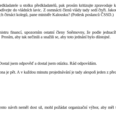
dkladatele u stolku předkladatelů, pak prosím kritizujte zpravodaje 
vejte do vládních lavic. Z osmnácti členů vlády tady sedí čtyři. Jakou 
ich čtrnáct kolegů, pane ministře Kalousku? (Potlesk poslanců ČSSD.)
istru financí, upozorním ostatní členy Sněmovny, že podle jednacíh
rosím, aby tak nečinili a snažili se, aby toto jednání bylo důstojné.
Dostal jsem odpověď a dostal jsem otázku. Rád odpovídám.
kona je pět. A v každou minutu projednávání je tady alespoň jeden z před
to návrh neměl dost sil, mohl požádat organizační výbor, aby měl ta