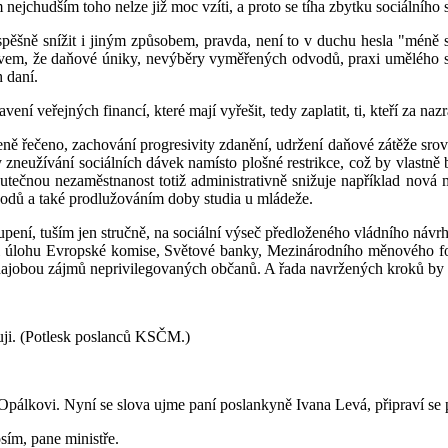
jchudším toho nelze již moc vzíti, a proto se tíha zbytku sociálního s
pěšně snížit i jiným způsobem, pravda, není to v duchu hesla "méně s
divem, že daňové úniky, nevýběry vyměřených odvodů, praxi umělého s
 daní.
avení veřejných financí, které mají vyřešit, tedy zaplatit, ti, kteří za 
ně řečeno, zachování progresivity zdanění, udržení daňové zátěže srov
 zneužívání sociálních dávek namísto plošné restrikce, což by vlastně b
Skutečnou nezaměstnanost totiž administrativně snižuje například nov
dů a také prodlužováním doby studia u mládeže.
upení, tuším jen stručně, na sociální výseč předloženého vládního návr
ni úlohu Evropské komise, Světové banky, Mezinárodního měnového fo
hajobou zájmů neprivilegovaných občanů. A řada navržených kroků by b
kuji. (Potlesk poslanců KSČM.)
Opálkovi. Nyní se slova ujme paní poslankyně Ivana Levá, připraví se 
sím, pane ministře.