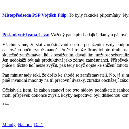
Místopředseda PSP Vojtěch Filip
: To byly faktické připomínky. Ny
Poslankyně Ivana Levá:
Vážený pane předsedající, dámy a pánové, 
Všichni víme, že stát zaměstnávání osob s postižením vždy podpo
celkového počtu zaměstnanců. Proč? Protože firmy tohoto druhu na t
skutečně zaměstnávají lidi s postižením, dávají jim možnost seberealiz
Jen nedokáží být tak produktivní jako zdraví zaměstnanci. Příspěvek 
práce u těchto lidí nelze zvýšit, pak tedy když dojde ke snížení toh
Pan ministr tady řekl, že došlo ke shodě se zaměstnavateli. No, já si 
plně invalidní mnohdy na tři pracovní úvazky, zkrátka obcházejí záko
Očekávala jsem, že zákon stanoví pro tyto rádoby podnikatele sankce
mohl příspěvek dokonce zvýšit, kdyby nepoctivci byli důslednou kont
***
Minulý
Nahoru
Další