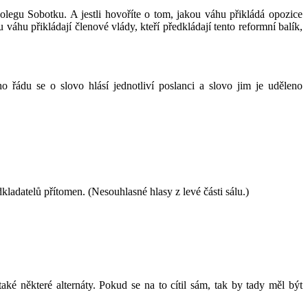
kolegu Sobotku. A jestli hovoříte o tom, jakou váhu přikládá opozice
váhu přikládají členové vlády, kteří předkládají tento reformní balík,
o řádu se o slovo hlásí jednotliví poslanci a slovo jim je uděleno
kladatelů přítomen. (Nesouhlasné hlasy z levé části sálu.)
ké některé alternáty. Pokud se na to cítil sám, tak by tady měl být