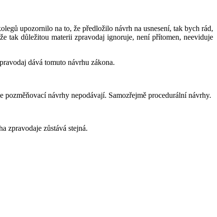
olegů upozornilo na to, že předložilo návrh na usnesení, tak bych rád,
 že tak důležitou materii zpravodaj ignoruje, není přítomen, neeviduje
í zpravodaj dává tomuto návrhu zákona.
ní se pozměňovací návrhy nepodávají. Samozřejmě procedurální návrhy.
a zpravodaje zůstává stejná.