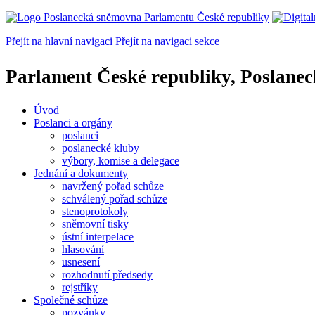
Přejít na hlavní navigaci
Přejít na navigaci sekce
Parlament České republiky, Poslane
Úvod
Poslanci a orgány
poslanci
poslanecké kluby
výbory, komise a delegace
Jednání a dokumenty
navržený pořad schůze
schválený pořad schůze
stenoprotokoly
sněmovní tisky
ústní interpelace
hlasování
usnesení
rozhodnutí předsedy
rejstříky
Společné schůze
pozvánky