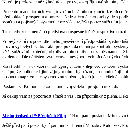
Návrh je prokazatelně výhodný jen pro vysokopříjmové skupiny. Těm ne
Procento mandatorních výdajů v rámci státního rozpočtu lze přece ús
předpokládá prosperitu a omezení šedé a černé ekonomiky. Je s po
systému a pojistných systémů chce vláda vyřešit pouze snížením jejich
To je tedy zcela nereálná představa o úspěšné léčbě, respektive o ozdr
Zdravý státní rozpočet dle mého přesvědčení předpokládá, zjednoduše
úrovni vyspělých států. Také předpokládá účinnější kontrolní systémy
větší snižování skutečné, nikoliv administrativní nezaměstnanosti. 
evidence, dále nárůstem vynucených nevýhodných předčasných důcho
Soustředil jsem se, vážené kolegyně, vážení kolegové, ve svém vysto
Chápu, že politické i jiné zájmy mohou být různé, a nepodceňuji a
posunem napravo, ale systémovou změnou, která je neslučitelná s ob
Poslanci za Komunistickou stranu svůj volební program nezradí.
Já děkuji vám za pozornost a řadě z vás i za připomínky z pléna. Dě
Místopředseda PSP Vojtěch Filip
: Děkuji panu poslanci Miroslavu 
Ještě před paní poslankyní pan ministr financí Miroslav Kalousek. Pro