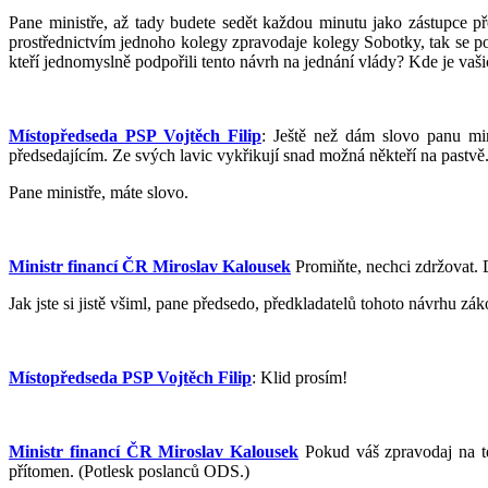
Pane ministře, až tady budete sedět každou minutu jako zástupce pře
prostřednictvím jednoho kolegy zpravodaje kolegy Sobotky, tak se podí
kteří jednomyslně podpořili tento návrh na jednání vlády? Kde je vaš
Místopředseda PSP Vojtěch Filip
: Ještě než dám slovo panu min
předsedajícím. Ze svých lavic vykřikují snad možná někteří na pastvě. P
Pane ministře, máte slovo.
Ministr financí ČR Miroslav Kalousek
Promiňte, nechci zdržovat. 
Jak jste si jistě všiml, pane předsedo, předkladatelů tohoto návrhu zá
Místopředseda PSP Vojtěch Filip
: Klid prosím!
Ministr financí ČR Miroslav Kalousek
Pokud váš zpravodaj na ten
přítomen. (Potlesk poslanců ODS.)