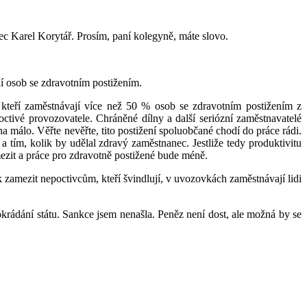
ec Karel Korytář. Prosím, paní kolegyně, máte slovo.
í osob se zdravotním postižením.
kteří zaměstnávají více než 50 % osob se zdravotním postižením z
ctivé provozovatele. Chráněné dílny a další seriózní zaměstnavatelé
na málo. Věřte nevěřte, tito postižení spoluobčané chodí do práce rádi.
a tím, kolik by udělal zdravý zaměstnanec. Jestliže tedy produktivitu
mezit a práce pro zdravotně postižené bude méně.
ak zamezit nepoctivcům, kteří švindlují, v uvozovkách zaměstnávají lidi
krádání státu. Sankce jsem nenašla. Peněz není dost, ale možná by se