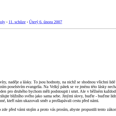
oly
›
11. schůze
›
Úterý 6. února 2007
víry, naděje a lásky. To jsou hodnoty, na nichž se shodnou všichni lidé
ním poselstvím evangelia. Na Velký pátek se ve jménu této lásky nechal
jeden pro druhého bychom měli podstoupit i smrt. Ale v běžném každoden
a milujte bližního svého jako sama sebe. Jinými slovy, buďte - buďme 
enné, kteří nám ukazovali směr a prošlapávali cestu před námi.
o zde před vámi stojím a proto vás prosím, abyste propustili tento zák