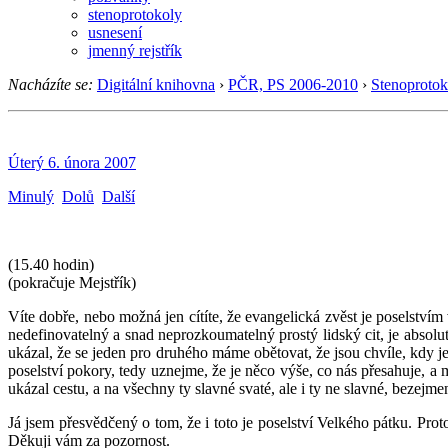
stenoprotokoly
usnesení
jmenný rejstřík
Nacházíte se:
Digitální knihovna
›
PČR, PS 2006-2010
›
Stenoprotok
Úterý 6. února 2007
Minulý
Dolů
Další
(15.40 hodin)
(pokračuje Mejstřík)
Víte dobře, nebo možná jen cítíte, že evangelická zvěst je poselstvím 
nedefinovatelný a snad neprozkoumatelný prostý lidský cit, je absolut
ukázal, že se jeden pro druhého máme obětovat, že jsou chvíle, kdy 
poselství pokory, tedy uznejme, že je něco výše, co nás přesahuje, 
ukázal cestu, a na všechny ty slavné svaté, ale i ty ne slavné, bezejm
Já jsem přesvědčený o tom, že i toto je poselství Velkého pátku. Prot
Děkuji vám za pozornost.