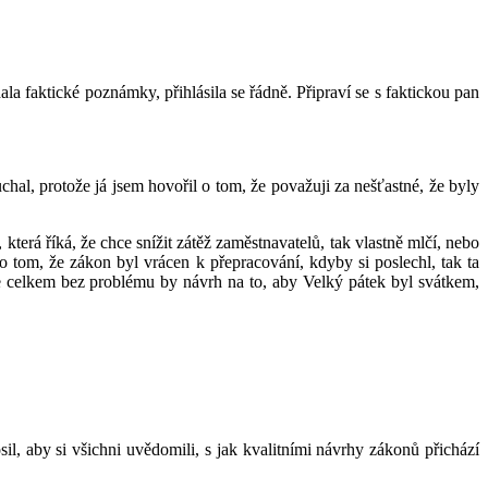
faktické poznámky, přihlásila se řádně. Připraví se s faktickou pan
chal, protože já jsem hovořil o tom, že považuji za nešťastné, že byly
která říká, že chce snížit zátěž zaměstnavatelů, tak vlastně mlčí, nebo
 o tom, že zákon byl vrácen k přepracování, kdyby si poslechl, tak ta
že celkem bez problému by návrh na to, aby Velký pátek byl svátkem,
l, aby si všichni uvědomili, s jak kvalitními návrhy zákonů přichází