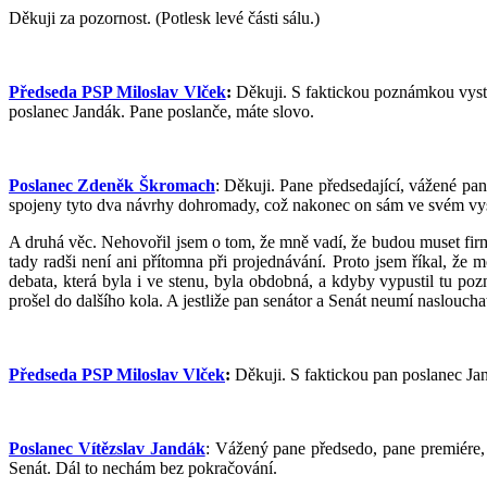
Děkuji za pozornost. (Potlesk levé části sálu.)
Předseda PSP Miloslav Vlček
:
Děkuji. S faktickou poznámkou vysto
poslanec Jandák. Pane poslanče, máte slovo.
Poslanec Zdeněk Škromach
: Děkuji. Pane předsedající, vážené pan
spojeny tyto dva návrhy dohromady, což nakonec on sám ve svém vysto
A druhá věc. Nehovořil jsem o tom, že mně vadí, že budou muset firmy v
tady radši není ani přítomna při projednávání. Proto jsem říkal, že 
debata, která byla i ve stenu, byla obdobná, a kdyby vypustil tu p
prošel do dalšího kola. A jestliže pan senátor a Senát neumí naslouc
Předseda PSP Miloslav Vlček
:
Děkuji. S faktickou pan poslanec Ja
Poslanec Vítězslav Jandák
: Vážený pane předsedo, pane premiére, 
Senát. Dál to nechám bez pokračování.