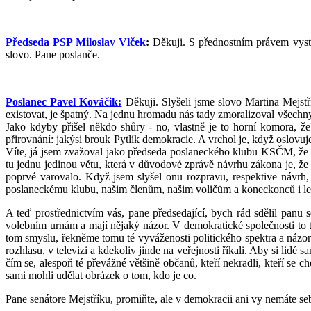
Předseda PSP Miloslav Vlček
:
Děkuji. S přednostním právem vyst
slovo. Pane poslanče.
Poslanec Pavel Kováčik:
Děkuji. Slyšeli jsme slovo Martina Mejstří
existovat, je špatný. Na jednu hromadu nás tady zmoralizoval všechny 
Jako kdyby přišel někdo shůry - no, vlastně je to horní komora, ž
přirovnání: jakýsi brouk Pytlík demokracie. A vrchol je, když oslovu
Víte, já jsem zvažoval jako předseda poslaneckého klubu KSČM, že
tu jednu jedinou větu, která v důvodové zprávě návrhu zákona je, ž
poprvé varovalo. Když jsem slyšel onu rozpravu, respektive návrh
poslaneckému klubu, našim členům, našim voličům a koneckonců i lev
A teď prostřednictvím vás, pane předsedající, bych rád sdělil panu
volebním urnám a mají nějaký názor. V demokratické společnosti to t
tom smyslu, řekněme tomu té vyváženosti politického spektra a názor
rozhlasu, v televizi a kdekoliv jinde na veřejnosti říkali. Aby si lidé
čím se, alespoň té převážné většině občanů, kteří nekradli, kteří se c
sami mohli udělat obrázek o tom, kdo je co.
Pane senátore Mejstříku, promiňte, ale v demokracii ani vy nemáte s