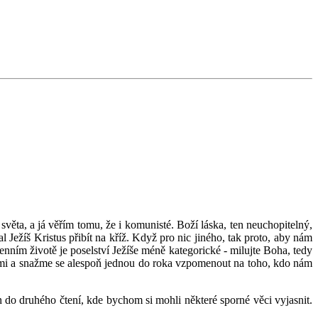
 světa, a já věřím tomu, že i komunisté. Boží láska, ten neuchopitelný,
 Ježíš Kristus přibít na kříž. Když pro nic jiného, tak proto, aby nám
ním životě je poselství Ježíše méně kategorické - milujte Boha, tedy
lidmi a snažme se alespoň jednou do roka vzpomenout na toho, kdo nám
on do druhého čtení, kde bychom si mohli některé sporné věci vyjasnit.