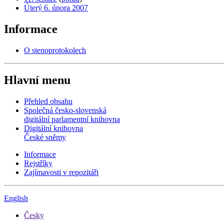
Úterý 6. února 2007
Informace
O stenoprotokolech
Hlavní menu
Přehled obsahu
Společná česko-slovenská
digitální parlamentní knihovna
Digitální knihovna
České sněmy
Informace
Rejstříky
Zajímavosti v repozitáři
English
Česky