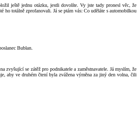
il ještě jednu otázku, jestli dovolíte. Vy jste tady pronesl věc, že
é ho totálně zprofanovali. Já se ptám vás: Co uděláte s automobilkou
poslanec Bublan.
na zvyšující se zátěž pro podnikatele a zaměstnavatele. Já myslím, že
čuje, aby ve druhém čtení byla zvážena výměna za jiný den volna, čili