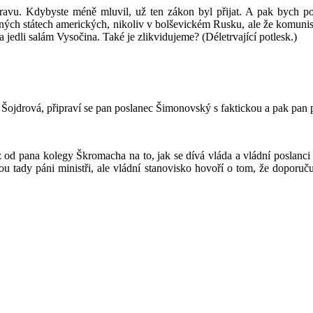
avu. Kdybyste méně mluvil, už ten zákon byl přijat. A pak bych polož
ených státech amerických, nikoliv v bolševickém Rusku, ale že komunist
 jedli salám Vysočina. Také je zlikvidujeme? (Déletrvající potlesk.)
 Šojdrová, připraví se pan poslanec Šimonovský s faktickou a pak pan 
z od pana kolegy Škromacha na to, jak se dívá vláda a vládní poslanci 
sou tady páni ministři, ale vládní stanovisko hovoří o tom, že doporu