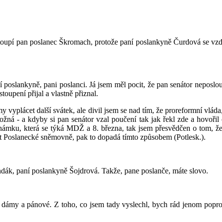
upí pan poslanec Škromach, protože paní poslankyně Čurdová se vzdala 
í poslankyně, pani poslanci. Já jsem měl pocit, že pan senátor neposlou
upení přijal a vlastně přiznal.
yplácet další svátek, ale divil jsem se nad tím, že proreformní vláda, 
možná - a kdyby si pan senátor vzal poučení tak jak řekl zde a hovořil
oznámku, která se týká MDŽ a 8. března, tak jsem přesvědčen o tom, 
hat Poslanecké sněmovně, pak to dopadá tímto způsobem (Potlesk.).
ndák, paní poslankyně Šojdrová. Takže, pane poslanče, máte slovo.
dámy a pánové. Z toho, co jsem tady vyslechl, bych rád jenom poprosi