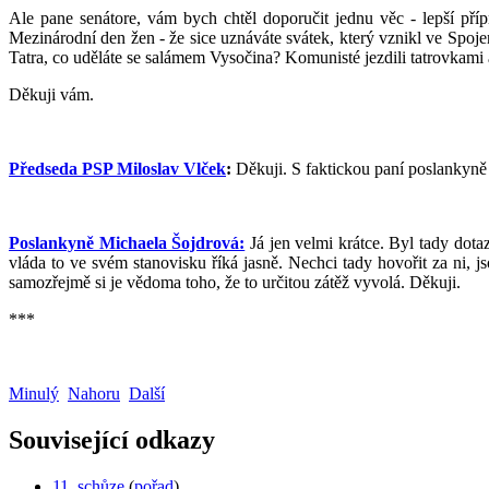
Ale pane senátore, vám bych chtěl doporučit jednu věc - lepší přípr
Mezinárodní den žen - že sice uznáváte svátek, který vznikl ve Spoj
Tatra, co uděláte se salámem Vysočina? Komunisté jezdili tatrovkami a
Děkuji vám.
Předseda PSP Miloslav Vlček
:
Děkuji. S faktickou paní poslankyně
Poslankyně Michaela Šojdrová:
Já jen velmi krátce. Byl tady dota
vláda to ve svém stanovisku říká jasně. Nechci tady hovořit za ni, j
samozřejmě si je vědoma toho, že to určitou zátěž vyvolá. Děkuji.
***
Minulý
Nahoru
Další
Související odkazy
11. schůze
(
pořad
)