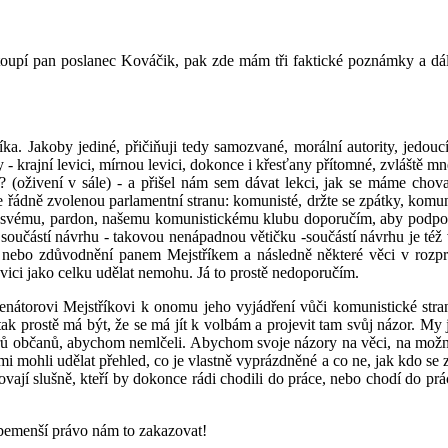
oupí pan poslanec Kováčik, pak zde mám tři faktické poznámky a dál
ka. Jakoby jediné, přičiňuji tedy samozvané, morální autority, jedouc
- krajní levici, mírnou levici, dokonce i křesťany přítomné, zvláště mně
e? (oživení v sále) - a přišel nám sem dávat lekci, jak se máme cho
je řádně zvolenou parlamentní stranu: komunisté, držte se zpátky, komu
 svému, pardon, našemu komunistickému klubu doporučím, aby podpoři
e součástí návrhu - takovou nenápadnou větičku -součástí návrhu je t
, nebo zdůvodnění panem Mejstříkem a následně některé věci v rozpra
ici jako celku udělat nemohu. Já to prostě nedoporučím.
 senátorovi Mejstříkovi k onomu jeho vyjádření vůči komunistické str
ak prostě má být, že se má jít k volbám a projevit tam svůj názor. My
ů občanů, abychom nemlčeli. Abychom svoje názory na věci, na možná ř
 sami mohli udělat přehled, co je vlastně vyprázdněné a co ne, jak kdo s
hovají slušně, kteří by dokonce rádi chodili do práce, nebo chodí do prá
ebemenší právo nám to zakazovat!