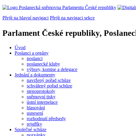
Přejít na hlavní navigaci
Přejít na navigaci sekce
Parlament České republiky, Poslane
Úvod
Poslanci a orgány
poslanci
poslanecké kluby
výbory, komise a delegace
Jednání a dokumenty
navržený pořad schůze
schválený pořad schůze
stenoprotokoly
sněmovní tisky
ústní interpelace
hlasování
usnesení
rozhodnutí předsedy
rejstříky
Společné schůze
pozvánky