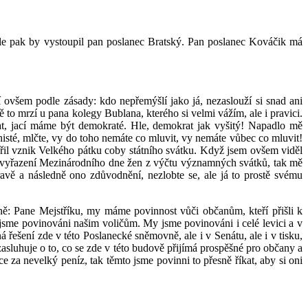
e pak by vystoupil pan poslanec Bratský. Pan poslanec Kováčik má
í ovšem podle zásady: kdo nepřemýšlí jako já, nezaslouží si snad ani
 to mrzí u pana kolegy Bublana, kterého si velmi vážím, ale i pravici.
vat, jací máme být demokraté. Hle, demokrat jak vyšitý! Napadlo mě
nisté, mlčte, vy do toho nemáte co mluvit, vy nemáte vůbec co mluvit!
l vznik Velkého pátku coby státního svátku. Když jsem ovšem viděl
éž vyřazení Mezinárodního dne žen z výčtu významných svátků, tak mě
vě a následně ono zdůvodnění, nezlobte se, ale já to prostě svému
aně: Pane Mejstříku, my máme povinnost vůči občanům, kteří přišli k
 jsme povinováni našim voličům. My jsme povinováni i celé levici a v
ešení zde v této Poslanecké sněmovně, ale i v Senátu, ale i v tisku,
e zasluhuje o to, co se zde v této budově přijímá prospěšné pro občany a
ce za nevelký peníz, tak těmto jsme povinni to přesně říkat, aby si oni