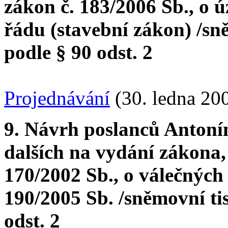
zákon č. 183/2006 Sb., o
řádu (stavební zákon) /sn
podle § 90 odst. 2
Projednávání
(30. ledna 20
9. Návrh poslanců Antoní
dalších na vydání zákona,
170/2002 Sb., o válečných 
190/2005 Sb. /sněmovní t
odst. 2