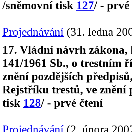
/sněmovní tisk
127
/ - prvé
Projednávání
(31. ledna 20
17. Vládní návrh zákona, 
141/1961 Sb., o trestním ř
znění pozdějších předpisů,
Rejstříku trestů, ve znění
tisk
128
/ - prvé čtení
Projednávání
(2. února 200