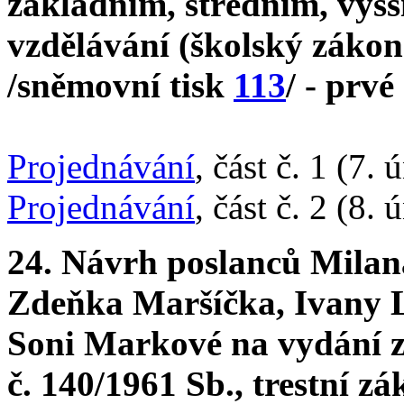
základním, středním, vyš
vzdělávání (školský zákon
/sněmovní tisk
113
/ - prvé
Projednávání
, část č. 1 (7.
Projednávání
, část č. 2 (8.
24. Návrh poslanců Milan
Zdeňka Maršíčka, Ivany L
Soni Markové na vydání z
č. 140/1961 Sb., trestní z