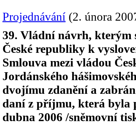
Projednávání
(2. února 200
39. Vládní návrh, kterým
České republiky k vysloven
Smlouva mezi vládou Česk
Jordánského hášimovského
dvojímu zdanění a zabrá
daní z příjmu, která byl
dubna 2006 /sněmovní ti